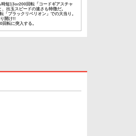
短13or200回転「コードギアスチャ
と、出玉スピードの速さも特徴だ。
回転「ブラックリベリオン」での大当り。
り開け!!
00回転に突入する。