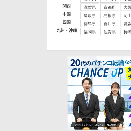
関西
滋賀県
京都府
大
中国
鳥取県
島根県
岡
四国
徳島県
香川県
愛
九州・沖縄
福岡県
佐賀県
長