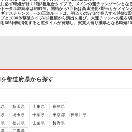
に必ず時短が付く1種2種混合タイプで、メインの連チャンゾーンとなる時
のトータル継続率は約91％。開始から7回転は高速消化×即当りがメイン
ドギアスチャンス」への王道ルートは、初当りの97％で突入する時短1
プと1000体撃破タイプの2種類から演出を選び、大連チャンへの道を切
を666回転消化すると遊タイムが発動し、実質大当り濃厚となる時短2
舗を都道府県から探す
城県
秋田県
山形県
福島県
馬県
埼玉県
千葉県
東京都
神奈川県
川県
福井県
山梨県
長野県
知県
三重県