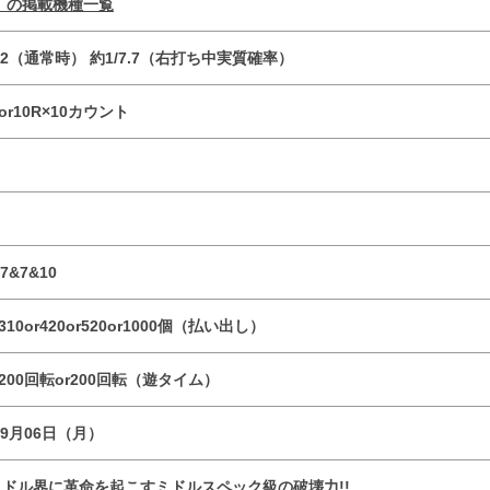
 の掲載機種一覧
2.2（通常時） 約1/7.7（右打ち中実質確率）
r7or10R×10カウント
7&7&10
r310or420or520or1000個（払い出し）
or200回転or200回転（遊タイム）
09月06日（月）
ドル界に革命を起こすミドルスペック級の破壊力!!