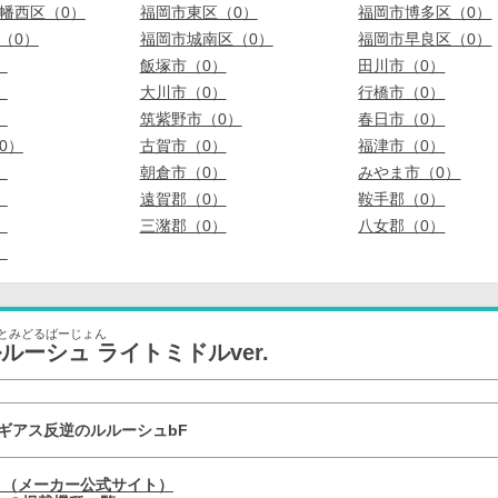
幡西区（0）
福岡市東区（0）
福岡市博多区（0）
（0）
福岡市城南区（0）
福岡市早良区（0）
）
飯塚市（0）
田川市（0）
）
大川市（0）
行橋市（0）
）
筑紫野市（0）
春日市（0）
0）
古賀市（0）
福津市（0）
）
朝倉市（0）
みやま市（0）
）
遠賀郡（0）
鞍手郡（0）
）
三潴郡（0）
八女郡（0）
）
いとみどるばーじょん
ルーシュ ライトミドルver.
ギアス反逆のルルーシュbF
ィ（メーカー公式サイト）