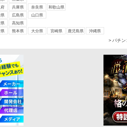
阪府
兵庫県
奈良県
和歌山県
山県
広島県
山口県
媛県
高知県
崎県
熊本県
大分県
宮崎県
鹿児島県
沖縄県
> パチ