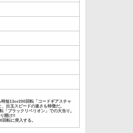
短13or200回転「コードギアスチャ
と、出玉スピードの速さも特徴だ。
回転「ブラックリベリオン」での大当り。
り開け!!
00回転に突入する。