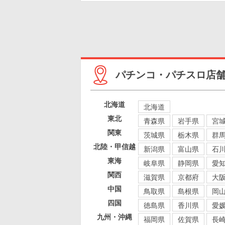
パチンコ・パチスロ店
北海道
北海道
東北
青森県
岩手県
宮
関東
茨城県
栃木県
群
北陸・甲信越
新潟県
富山県
石
東海
岐阜県
静岡県
愛
関西
滋賀県
京都府
大
中国
鳥取県
島根県
岡
四国
徳島県
香川県
愛
九州・沖縄
福岡県
佐賀県
長