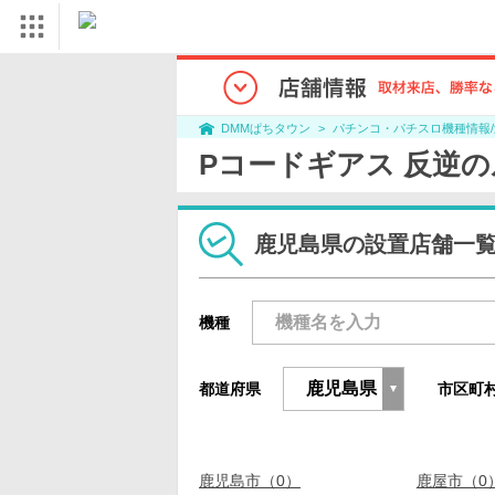
パチンコ・パチスロ機種情報
DMMぱちタウン
Pコードギアス 反逆の
鹿児島県の設置店舗一
機種
都道府県
市区町
鹿児島市（0）
鹿屋市（0