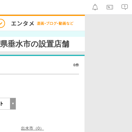
島県垂水市の設置店舗
0件
出水市（0）