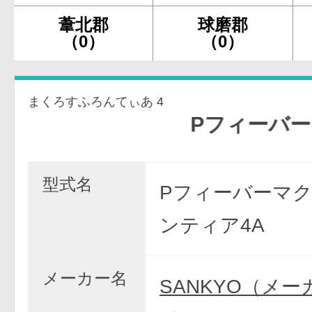
葦北郡
球磨郡
（0）
（0）
まくろすふろんてぃあ 4
Pフィーバーマクロ
型式名
Pフィーバーマ
ンティア4A
メーカー名
SANKYO（メ