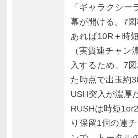
「ギャラクシー
幕が開ける。7
あれば10R＋時短
（実質連チャン
入するため、7
た時点で出玉約30
USH突入が濃厚
RUSHは時短1o
り保留1個の連
ンで、トータル