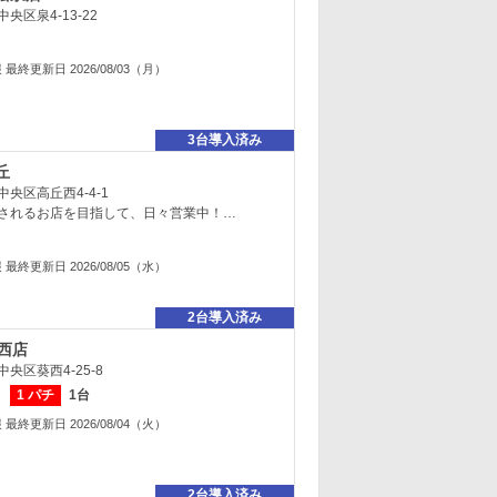
央区泉4-13-22
終更新日 2026/08/03（月）
3台導入済み
丘
央区高丘西4-4-1
されるお店を目指して、日々営業中！…
終更新日 2026/08/05（水）
2台導入済み
西店
央区葵西4-25-8
1 パチ
1台
終更新日 2026/08/04（火）
2台導入済み