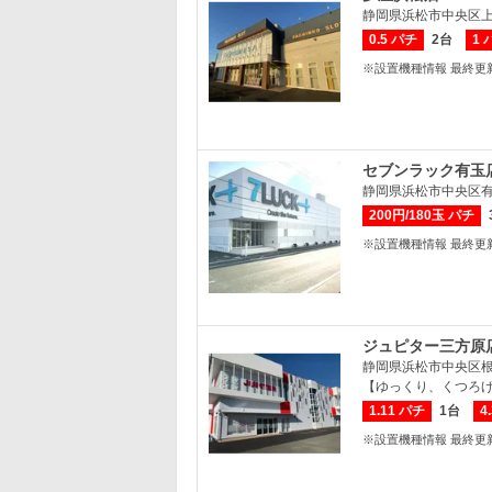
静岡県浜松市中央区上島
0.5 パチ
2台
1 
※設置機種情報 最終更新日 
セブンラック有玉
静岡県浜松市中央区有
200円/180玉 パチ
※設置機種情報 最終更新日 
ジュピター三方原
静岡県浜松市中央区根
【ゆっくり、くつろげ
1.11 パチ
1台
4
※設置機種情報 最終更新日 