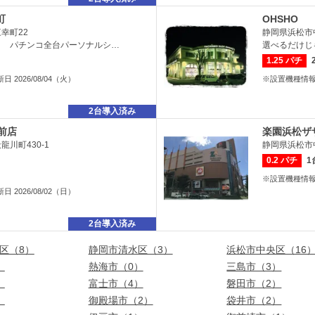
町
OHSHO
幸町22
静岡県浜松市中
！ パチンコ全台パーソナルシ…
選べるだけじ
1.25 パチ
2026/08/04（火）
※設置機種情報 最
2台導入済み
前店
楽園浜松ザ
川町430-1
静岡県浜松市
！
0.2 パチ
1
※設置機種情報 最
2026/08/02（日）
2台導入済み
区（8）
静岡市清水区（3）
浜松市中央区（16
）
熱海市（0）
三島市（3）
）
富士市（4）
磐田市（2）
）
御殿場市（2）
袋井市（2）