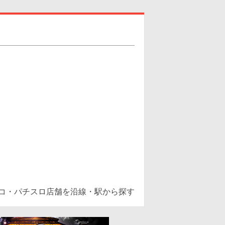
ンコ・パチスロ店舗を沿線・駅から探す