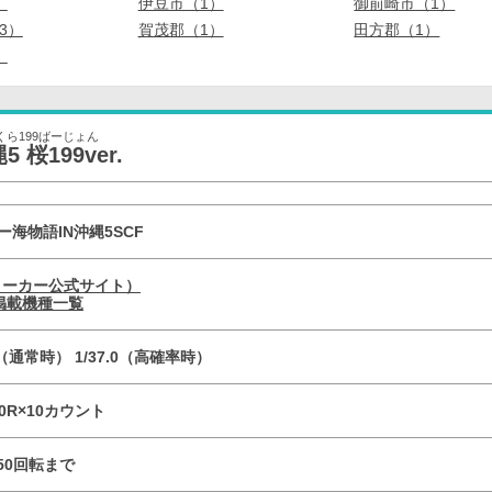
）
伊豆市（1）
御前崎市（1）
3）
賀茂郡（1）
田方郡（1）
）
くら199ばーじょん
 桜199ver.
ー海物語IN沖縄5SCF
メーカー公式サイト）
掲載機種一覧
.8（通常時） 1/37.0（高確率時）
r10R×10カウント
／50回転まで