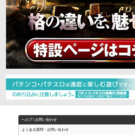
ヘルプ / お問い合わせ
よくある質問・お問い合わせ