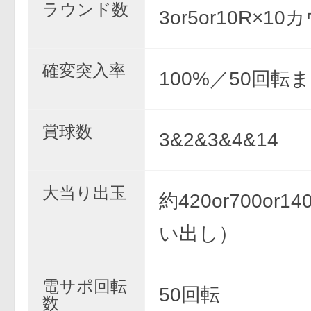
ラウンド数
3or5or10R×1
確変突入率
100%／50回転
賞球数
3&2&3&4&14
大当り出玉
約420or700or1
い出し）
電サポ回転
50回転
数