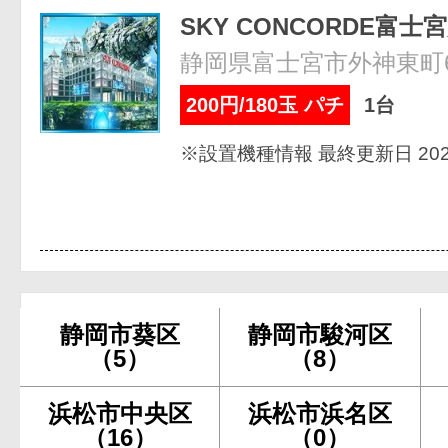
SKY CONCORDE富士
静岡県富士宮市外神東町6
200円/180玉 パチ
1台
※設置機種情報 最終更新日 2026
静岡市葵区
静岡市駿河区
（5）
（8）
浜松市中央区
浜松市浜名区
（16）
（0）