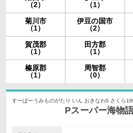
（2）
（1）
菊川市
伊豆の国市
（1）
（2）
賀茂郡
田方郡
（1）
（1）
榛原郡
周智郡
（1）
（0）
すーぱーうみものがたり いん おきなわ5 さくら1
Pスーパー海物語 IN 沖縄5 