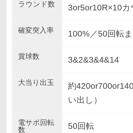
ラウンド数
3or5or10R×1
確変突入率
100%／50回転
賞球数
3&2&3&4&14
大当り出玉
約420or700or1
い出し）
電サポ回転
50回転
数