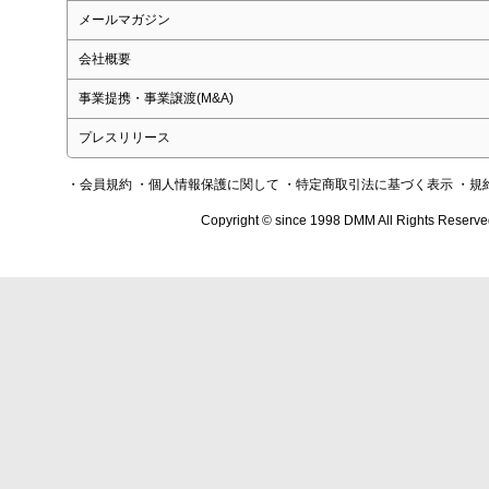
メールマガジン
会社概要
事業提携・事業譲渡(M&A)
プレスリリース
・会員規約
・個人情報保護に関して
・特定商取引法に基づく表示
・規
Copyright © since 1998 DMM All Rights Reserve