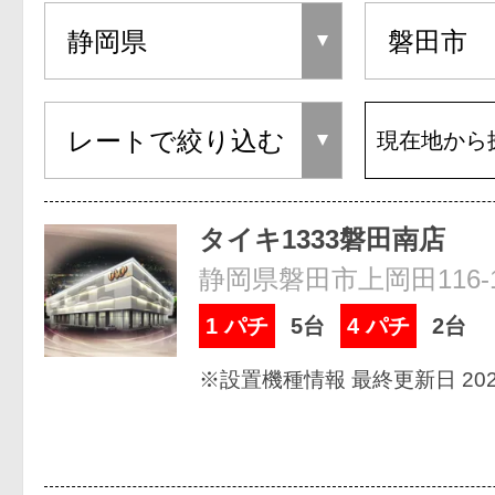
現在地から
タイキ1333磐田南店
静岡県磐田市上岡田116-
1 パチ
5台
4 パチ
2台
※設置機種情報 最終更新日 2026