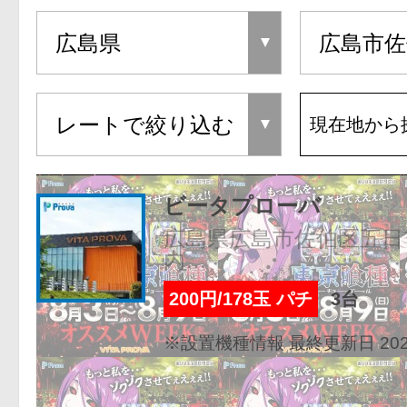
現在地から
ビータプローバ
広島県広島市佐伯区五日
内…
200円/178玉 パチ
3台
※設置機種情報 最終更新日 2026