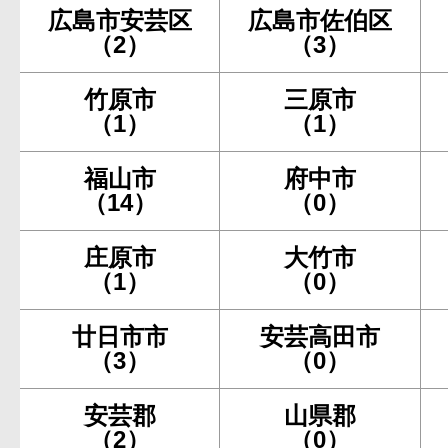
広島市安芸区
広島市佐伯区
（2）
（3）
竹原市
三原市
（1）
（1）
福山市
府中市
（14）
（0）
庄原市
大竹市
（1）
（0）
廿日市市
安芸高田市
（3）
（0）
安芸郡
山県郡
（2）
（0）