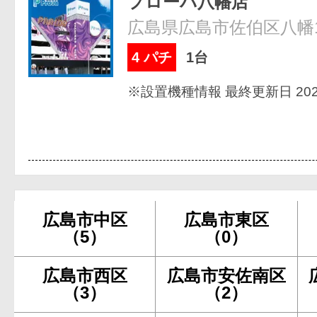
プローバ八幡店
広島県広島市佐伯区八幡1-
4 パチ
1台
※設置機種情報 最終更新日 2026
広島市中区
広島市東区
（5）
（0）
広島市西区
広島市安佐南区
（3）
（2）