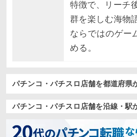
特徴で、リーチ後
群を楽しむ海物
ならではのゲー
める。
パチンコ・パチスロ店舗を都道府県
パチンコ・パチスロ店舗を沿線・駅