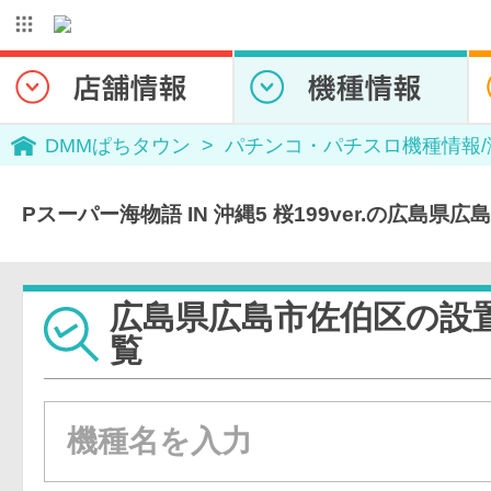
DMMぱちタウン
パチンコ・パチスロ機種情報
Pスーパー海物語 IN 沖縄5 桜199ver.の広島
広島県広島市佐伯区の設
覧