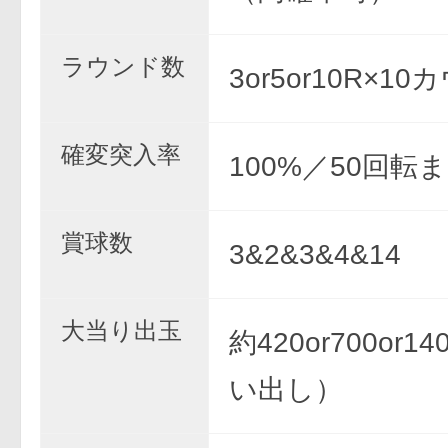
ラウンド数
3or5or10R×1
確変突入率
100%／50回転
賞球数
3&2&3&4&14
大当り出玉
約420or700or1
い出し）