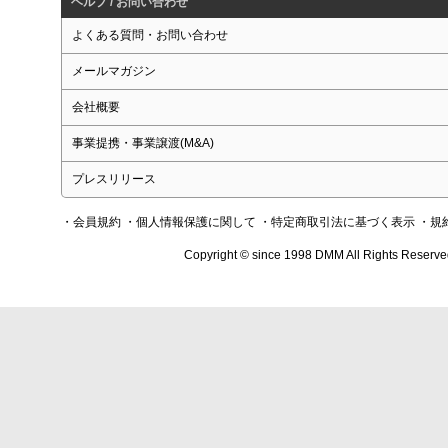
ヘルプ / お問い合わせ
よくある質問・お問い合わせ
メールマガジン
会社概要
事業提携・事業譲渡(M&A)
プレスリリース
・会員規約
・個人情報保護に関して
・特定商取引法に基づく表示
・規
Copyright © since 1998 DMM All Rights Reserve