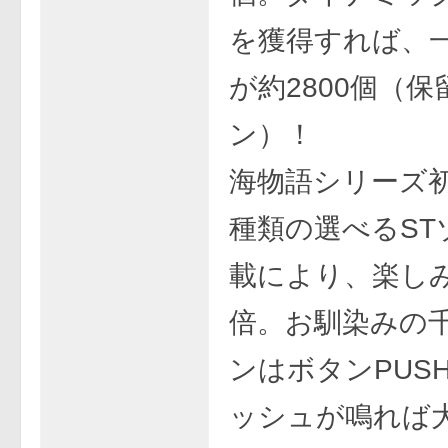
を獲得すれば、
が約2800個（
ン）！
海物語シリーズ
種類の選べるST
載により、楽し
倍。お馴染みの
ンはボタンPUS
ッシュが鳴れば