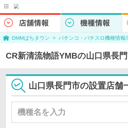
DMMぱちタウン
パチンコ・パチスロ機種情報
CR新清流物語YMBの山口県長
山口県長門市の設置店舗