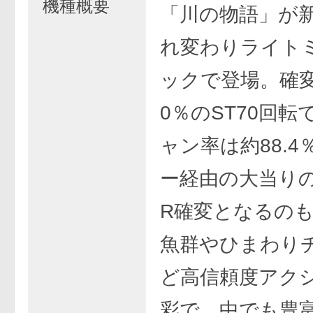
機種概要
「川の物語」が
れ変わりライト
ックで登場。確変
0％のST70回転
ャン率は約88.
ー経由の大当りの
R確変となるの
魚群やひまわり
ど高信頼度アク
彩で、中でも豊