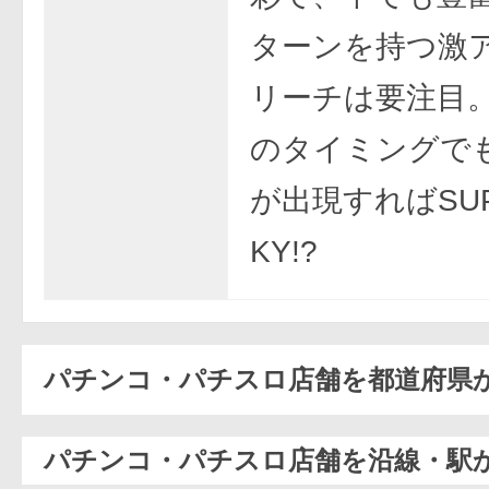
ターンを持つ激
リーチは要注目
のタイミングで
が出現すればSUP
KY!?
パチンコ・パチスロ店舗を都道府県
パチンコ・パチスロ店舗を沿線・駅