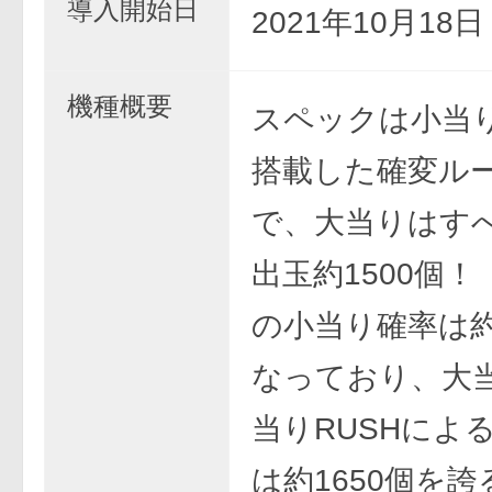
導入開始日
2021年10月18
機種概要
スペックは小当り
搭載した確変ル
で、大当りはすべ
出玉約1500個！
の小当り確率は約1
なっており、大
当りRUSHによ
は約1650個を誇