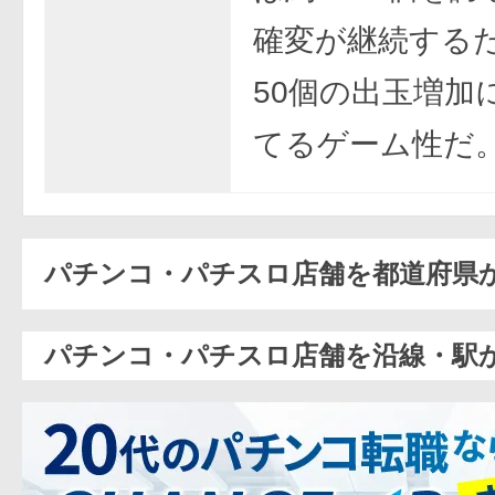
確変が継続するた
50個の出玉増加
てるゲーム性だ
パチンコ・パチスロ店舗を都道府県
パチンコ・パチスロ店舗を沿線・駅