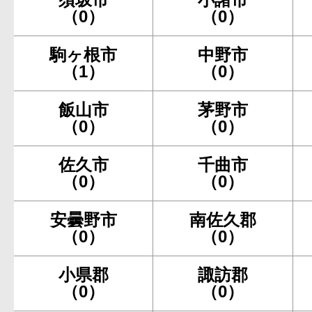
（0）
（0）
駒ヶ根市
中野市
（1）
（0）
飯山市
茅野市
（0）
（0）
佐久市
千曲市
（0）
（0）
安曇野市
南佐久郡
（0）
（0）
小県郡
諏訪郡
（0）
（0）