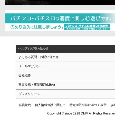
ヘルプ / お問い合わせ
よくある質問・お問い合わせ
メールマガジン
会社概要
事業提携・事業譲渡(M&A)
プレスリリース
・会員規約
・個人情報保護に関して
・特定商取引法に基づく表示
・規
Copyright © since 1998 DMM All Rights Reserve