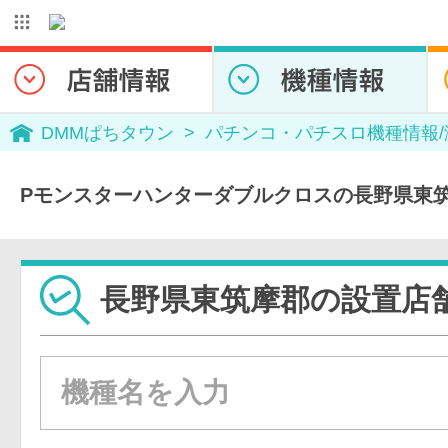
DMMぱちタウン
パチンコ・パチスロ機種情報
Pモンスターハンターダブルクロスの長野県東
長野県東筑摩郡の設置店