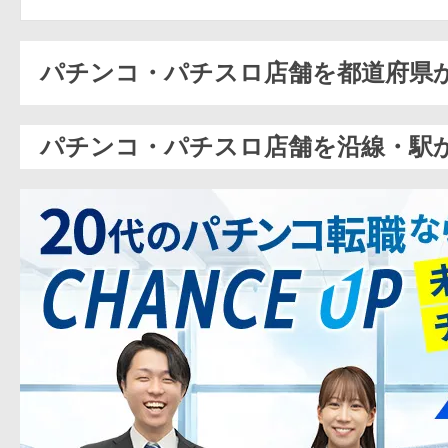
パチンコ・パチスロ店舗を都道府県
パチンコ・パチスロ店舗を沿線・駅