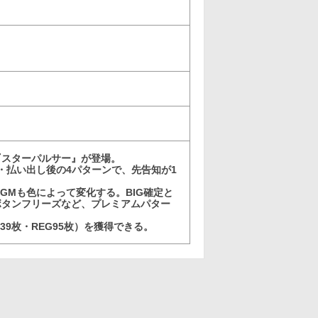
『スターパルサー』が登場。
・払い出し後の4パターンで、先告知が1
GMも色によって変化する。BIG確定と
ボタンフリーズなど、プレミアムパター
39枚・REG95枚）を獲得できる。