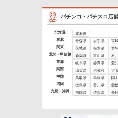
パチンコ・パチスロ店
北海道
北海道
東北
青森県
岩手県
宮
関東
茨城県
栃木県
群
北陸・甲信越
新潟県
富山県
石
東海
岐阜県
静岡県
愛
関西
滋賀県
京都府
大
中国
鳥取県
島根県
岡
四国
徳島県
香川県
愛
九州・沖縄
福岡県
佐賀県
長