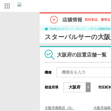
パチンコ・パチスロ機種情報
DMMぱちタウン
スターパルサーの大阪
大阪府の設置店舗一覧
機種
都道府県
市区町
大阪市都島区（0）
大阪市福島