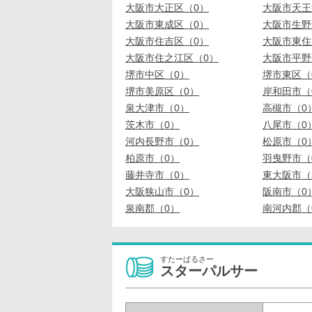
大阪市大正区（0）
大阪市天王
大阪市東成区（0）
大阪市生野
大阪市住吉区（0）
大阪市東住
大阪市住之江区（0）
大阪市平野
堺市中区（0）
堺市東区（
堺市美原区（0）
岸和田市（
泉大津市（0）
高槻市（0
茨木市（0）
八尾市（0
河内長野市（0）
松原市（0
柏原市（0）
羽曳野市（
藤井寺市（0）
東大阪市（
大阪狭山市（0）
阪南市（0
泉南郡（0）
南河内郡（
すたーぱるさー
スターパルサー