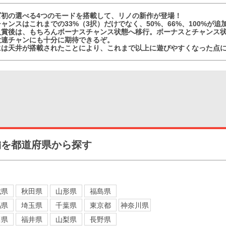
ズ初の選べる4つのモードを搭載して、リノの新作が登場！
ャンスはこれまでの33%（3択）だけでなく、50%、66%、100%が
入賞後は、もちろんボーナスチャンス状態へ移行。ボーナスとチャンス状
大連チャンにも十分に期待できるぞ。
には天井が搭載されたことにより、これまで以上に遊びやすくなった点
舗を都道府県から探す
城県
秋田県
山形県
福島県
馬県
埼玉県
千葉県
東京都
神奈川県
川県
福井県
山梨県
長野県