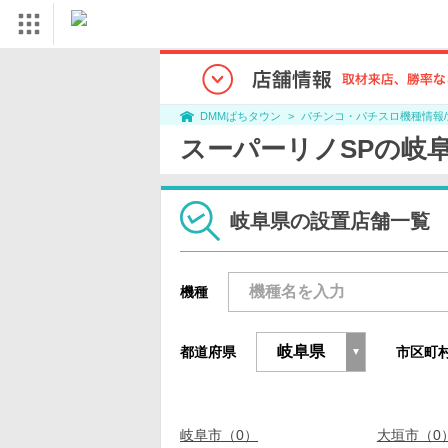
パチンコ・パチスロ機種情報
DMMぱちタウン
スーパーリノSPの岐
岐阜県の設置店舗一覧
機種
都道府県
市区町
岐阜市（0）
大垣市（0