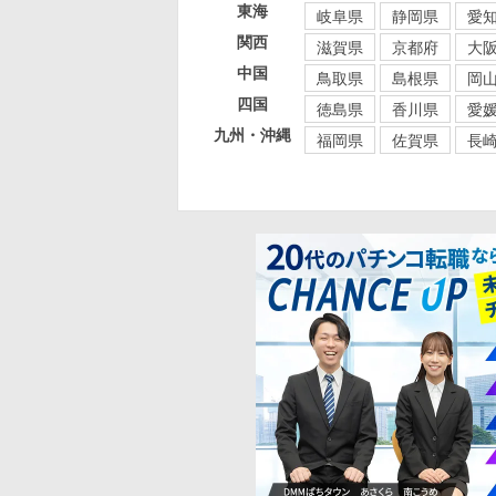
東海
岐阜県
静岡県
愛
関西
滋賀県
京都府
大
中国
鳥取県
島根県
岡
四国
徳島県
香川県
愛
九州・沖縄
福岡県
佐賀県
長