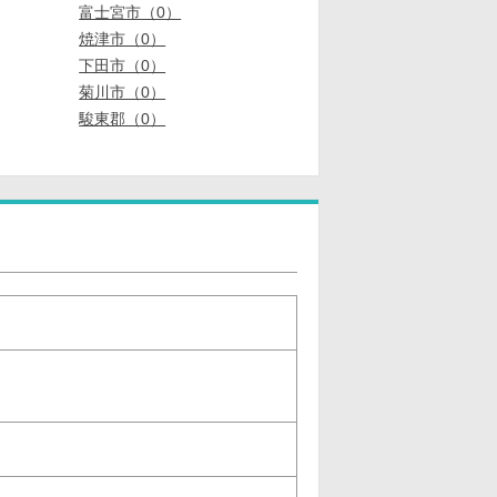
富士宮市（0）
焼津市（0）
下田市（0）
菊川市（0）
駿東郡（0）