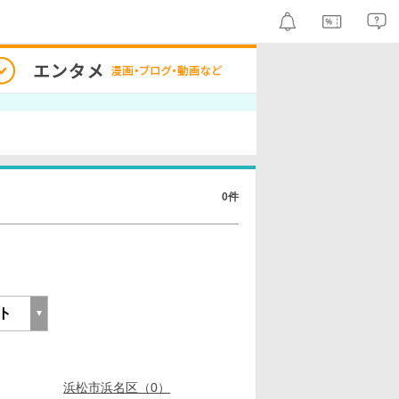
0件
浜松市浜名区（0）