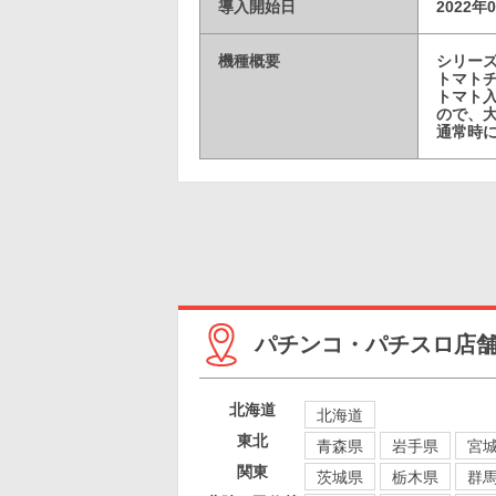
導入開始日
2022年
機種概要
シリー
トマトチ
トマト
ので、
通常時
パチンコ・パチスロ店
北海道
北海道
東北
青森県
岩手県
宮
関東
茨城県
栃木県
群