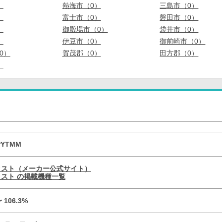
）
熱海市（0）
三島市（0）
）
富士市（0）
磐田市（0）
）
御殿場市（0）
袋井市（0）
）
伊豆市（0）
御前崎市（0）
0）
賀茂郡（0）
田方郡（0）
）
YTMM
クスト（メーカー公式サイト）
スト の掲載機種一覧
〜 106.3%