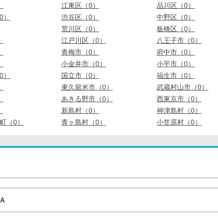
）
江東区（0）
品川区（0）
0）
渋谷区（0）
中野区（0）
荒川区（0）
板橋区（0）
）
江戸川区（0）
八王子市（0）
）
青梅市（0）
府中市（0）
）
小金井市（0）
小平市（0）
0）
国立市（0）
福生市（0）
）
東久留米市（0）
武蔵村山市（0）
）
あきる野市（0）
西東京市（0）
）
新島村（0）
神津島村（0）
町（0）
青ヶ島村（0）
小笠原村（0）
EA