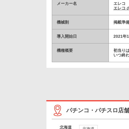
メーカー名
エレコ
エレコ 
機械割
掲載準
導入開始日
2021年
機種概要
初当りは
いつ終
パチンコ・パチスロ店
北海道
北海道