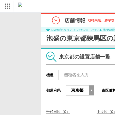
パチンコ・パチスロ機種情報
DMMぱちタウン
泡盛の東京都練馬区の
東京都の設置店舗一覧
機種
都道府県
市区町
千代田区（0）
中央区（0