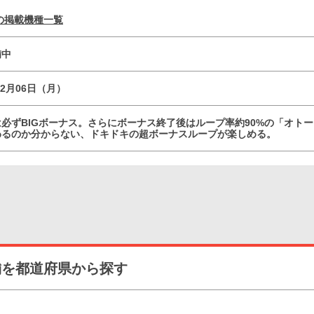
の掲載機種一覧
備中
12月06日（月）
必ずBIGボーナス。さらにボーナス終了後はループ率約90%の「オト
わるのか分からない、ドキドキの超ボーナスループが楽しめる。
舗を都道府県から探す