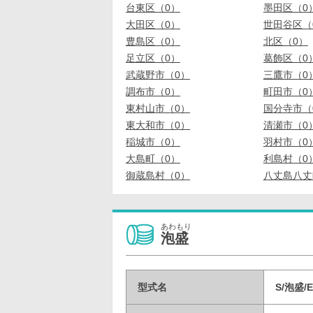
台東区（0）
墨田区（0
大田区（0）
世田谷区（
豊島区（0）
北区（0）
足立区（0）
葛飾区（0
武蔵野市（0）
三鷹市（0
調布市（0）
町田市（0
東村山市（0）
国分寺市（
東大和市（0）
清瀬市（0
稲城市（0）
羽村市（0
大島町（0）
利島村（0
御蔵島村（0）
八丈島八丈
あわもり
泡盛
型式名
S/泡盛/