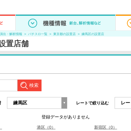
/演出・解析情報
パチスロ一覧
東京都の設置店
練馬区の設置店
設置店舗
検索
村
レートで絞り込む
登録データがありません
）
港区（0）
新宿区（0）