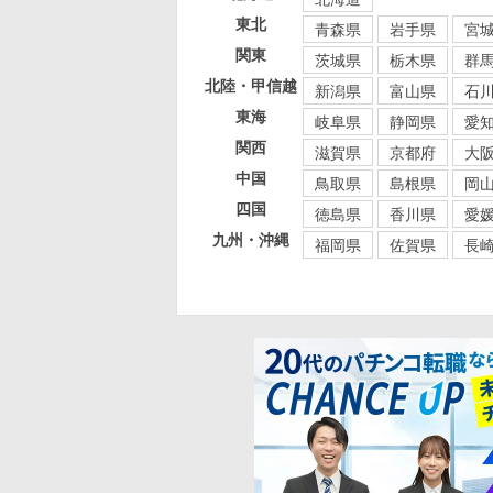
東北
青森県
岩手県
宮
関東
茨城県
栃木県
群
北陸・甲信越
新潟県
富山県
石
東海
岐阜県
静岡県
愛
関西
滋賀県
京都府
大
中国
鳥取県
島根県
岡
四国
徳島県
香川県
愛
九州・沖縄
福岡県
佐賀県
長