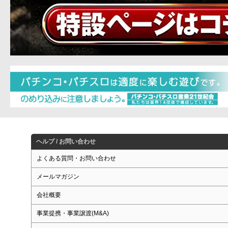
ヘルプ / お問い合わせ
よくある質問・お問い合わせ
メールマガジン
会社概要
事業提携・事業譲渡(M&A)