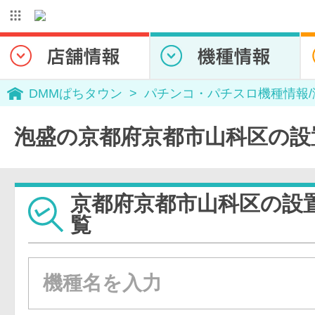
DMMぱちタウン
パチンコ・パチスロ機種情報
泡盛の京都府京都市山科区の設
京都府京都市山科区の設
覧