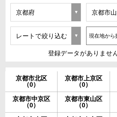
現在地から
登録データがありませ
京都市北区
京都市上京区
（0）
（0）
京都市中京区
京都市東山区
（0）
（0）