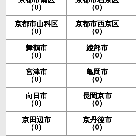
（0）
（0）
京都市山科区
京都市西京区
（0）
（0）
舞鶴市
綾部市
（0）
（0）
宮津市
亀岡市
（0）
（0）
向日市
長岡京市
（0）
（0）
京田辺市
京丹後市
（0）
（0）