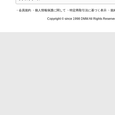
・会員規約
・個人情報保護に関して
・特定商取引法に基づく表示
・規
Copyright © since 1998 DMM All Rights Reserve