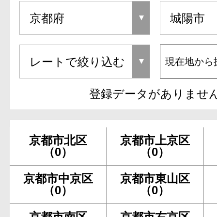
現在地から
登録データがありませ
京都市北区
京都市上京区
（0）
（0）
京都市中京区
京都市東山区
（0）
（0）
京都市南区
京都市右京区