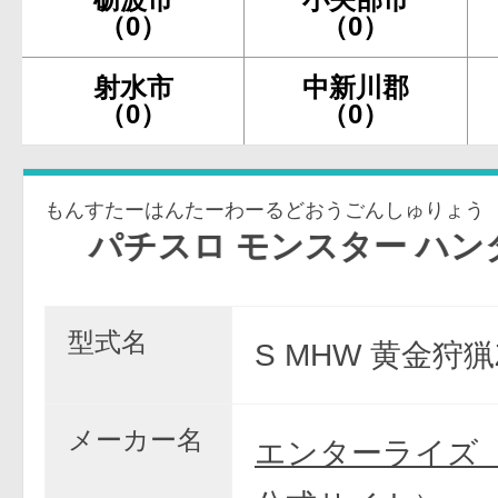
（0）
（0）
射水市
中新川郡
（0）
（0）
もんすたーはんたーわーるどおうごんしゅりょう
チスロ モンスター ハンター：ワ
型式名
S MHW 黄金狩猟
メーカー名
エンターライズ