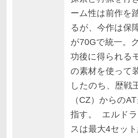
ーム性は前作を
るが、今作は保
が70Gで統一。
功後に得られる
の素材を使って
したのち、歴戦
（CZ）からのA
指す。 エルド
スは最大4セッ