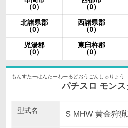
（0）
（0）
北諸県郡
西諸県郡
（0）
（0）
児湯郡
東臼杵郡
（0）
（0）
もんすたーはんたーわーるどおうごんしゅりょう
パチスロ モンスター ハ
型式名
S MHW 黄金狩猟