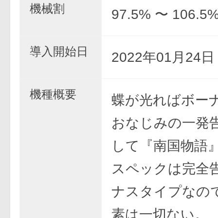
機械割
97.5% 〜 106.5
導入開始日
2022年01月24
機種概要
蝶が光ればボー
おなじみの一発
して『南国物語
スペックは完全
ナスタイプなの
素は一切ない。