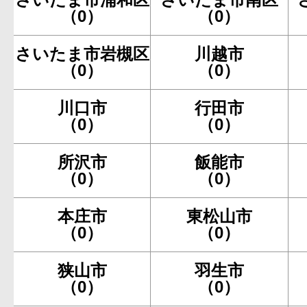
（0）
（0）
さいたま市岩槻区
川越市
（0）
（0）
川口市
行田市
（0）
（0）
所沢市
飯能市
（0）
（0）
本庄市
東松山市
（0）
（0）
狭山市
羽生市
（0）
（0）