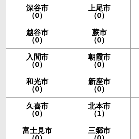
深谷市
上尾市
（0）
（0）
越谷市
蕨市
（0）
（0）
入間市
朝霞市
（0）
（0）
和光市
新座市
（0）
（0）
久喜市
北本市
（0）
（1）
富士見市
三郷市
（0）
（0）