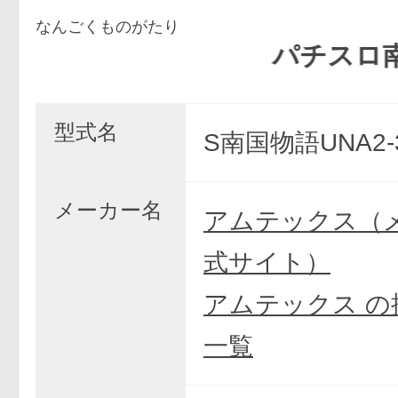
なんごくものがたり
パチスロ南国物
型式名
S南国物語UNA2-
メーカー名
アムテックス（
式サイト）
アムテックス の
一覧