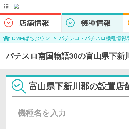
DMMぱちタウン
パチンコ・パチスロ機種情報
パチスロ南国物語30の富山県下新
富山県下新川郡の設置店