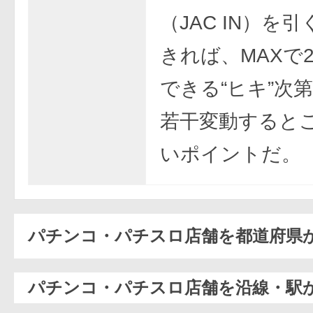
（JAC IN）を
きれば、MAXで2
できる“ヒキ”次
若干変動すると
いポイントだ。
パチンコ・パチスロ店舗を都道府県
パチンコ・パチスロ店舗を沿線・駅