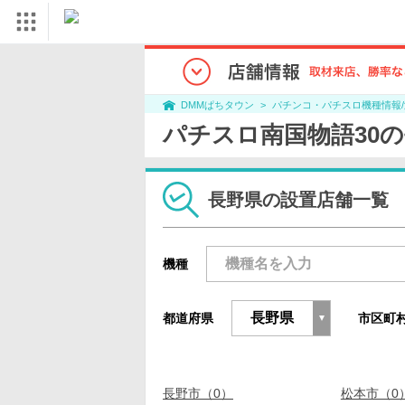
パチンコ・パチスロ機種情報
DMMぱちタウン
パチスロ南国物語30
長野県の設置店舗一覧
機種
都道府県
市区町
長野市（0）
松本市（0