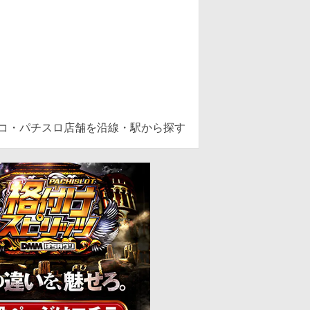
ンコ・パチスロ店舗を沿線・駅から探す