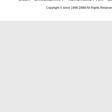
Copyright © since 1998 DMM All Rights Reserve