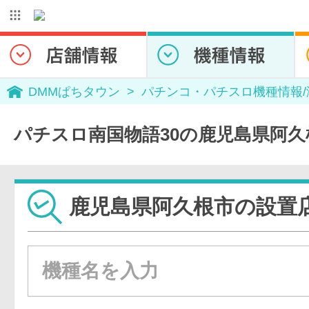
DMMぱちタウン
パチンコ・パチスロ機種情報
パチスロ南国物語30の鹿児島県阿
鹿児島県阿久根市の設置