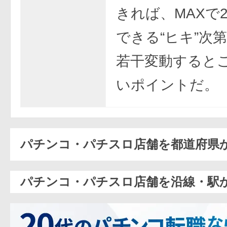
きれば、MAXで2
できる“ヒキ”次
若干変動すると
いポイントだ。
パチンコ・パチスロ店舗を都道府県
パチンコ・パチスロ店舗を沿線・駅