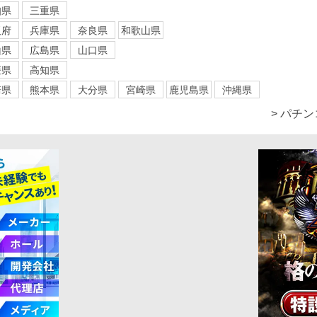
知県
三重県
阪府
兵庫県
奈良県
和歌山県
山県
広島県
山口県
媛県
高知県
崎県
熊本県
大分県
宮崎県
鹿児島県
沖縄県
> パチ