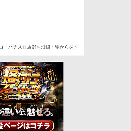
ンコ・パチスロ店舗を沿線・駅から探す