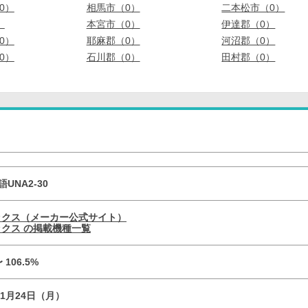
0）
相馬市（0）
二本松市（0）
）
本宮市（0）
伊達郡（0）
0）
耶麻郡（0）
河沼郡（0）
0）
石川郡（0）
田村郡（0）
UNA2-30
ックス（メーカー公式サイト）
クス の掲載機種一覧
〜 106.5%
01月24日（月）