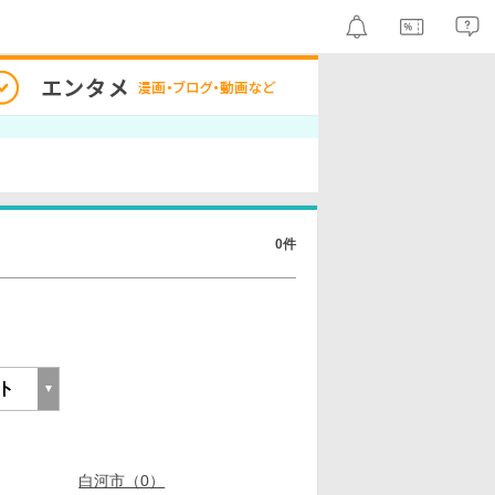
0件
白河市（0）