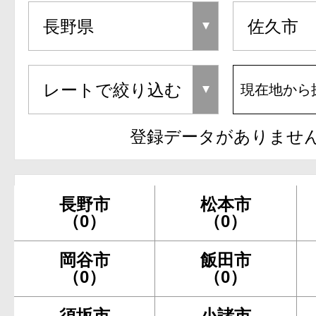
現在地から
登録データがありませ
長野市
松本市
（0）
（0）
岡谷市
飯田市
（0）
（0）
須坂市
小諸市