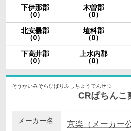
下伊那郡
木曽郡
（0）
（0）
北安曇郡
埴科郡
（0）
（0）
下高井郡
上水内郡
（0）
（0）
そうかいみそらひばりふしちょうでんせつ
CRぱちんこ爽快 
メーカー名
京楽（メーカー