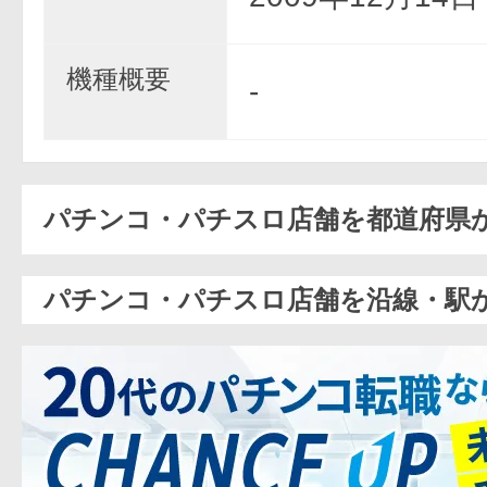
機種概要
-
パチンコ・パチスロ店舗を都道府県
パチンコ・パチスロ店舗を沿線・駅