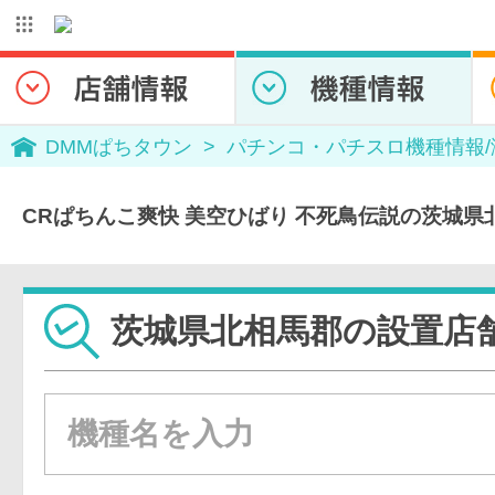
DMMぱちタウン
パチンコ・パチスロ機種情報
CRぱちんこ爽快 美空ひばり 不死鳥伝説の茨城
茨城県北相馬郡の設置店