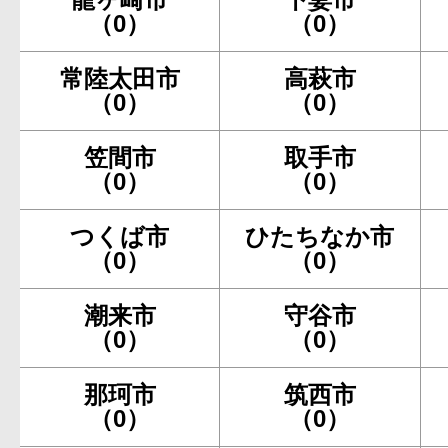
（0）
（0）
常陸太田市
高萩市
（0）
（0）
笠間市
取手市
（0）
（0）
つくば市
ひたちなか市
（0）
（0）
潮来市
守谷市
（0）
（0）
那珂市
筑西市
（0）
（0）