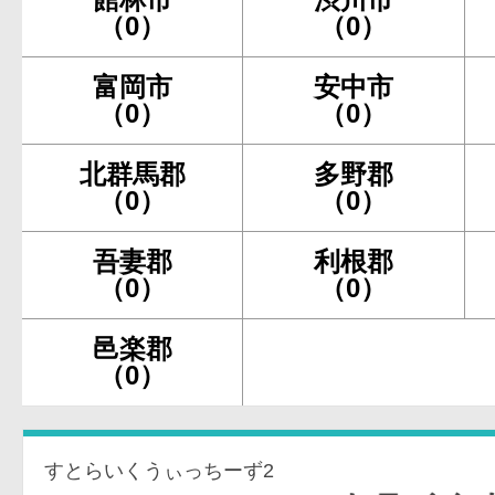
（0）
（0）
富岡市
安中市
（0）
（0）
北群馬郡
多野郡
（0）
（0）
吾妻郡
利根郡
（0）
（0）
邑楽郡
（0）
すとらいくうぃっちーず2