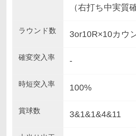
（右打ち中実質
ラウンド数
3or10R×10カウ
確変突入率
-
時短突入率
100%
賞球数
3&1&1&4&11