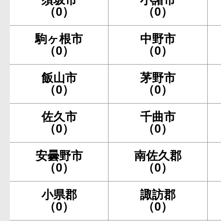
（0）
（0）
駒ヶ根市
中野市
（0）
（0）
飯山市
茅野市
（0）
（0）
佐久市
千曲市
（0）
（0）
安曇野市
南佐久郡
（0）
（0）
小県郡
諏訪郡
（0）
（0）