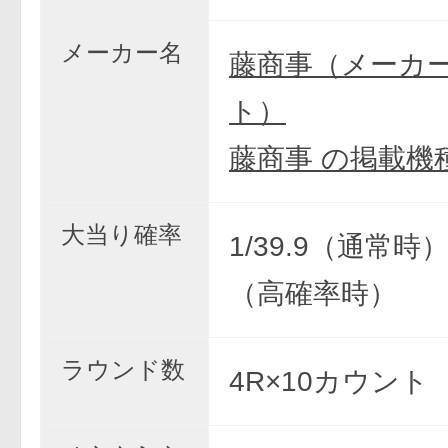
メーカー名
藤商事（メーカ
ト）
藤商事 の掲載機
大当り確率
1/39.9（通常時） 
（高確率時）
ラウンド数
4R×10カウント