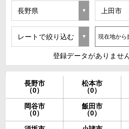
現在地から
登録データがありませ
長野市
松本市
（0）
（0）
岡谷市
飯田市
（0）
（0）
須坂市
小諸市