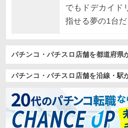
でもドデカイド
指せる夢の1台だ
パチンコ・パチスロ店舗を都道府県
パチンコ・パチスロ店舗を沿線・駅