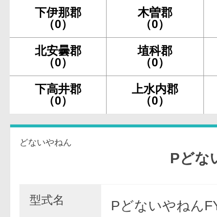
下伊那郡
木曽郡
（0）
（0）
北安曇郡
埴科郡
（0）
（0）
下高井郡
上水内郡
（0）
（0）
どないやねん
Pどないや
型式名
PどないやねんF