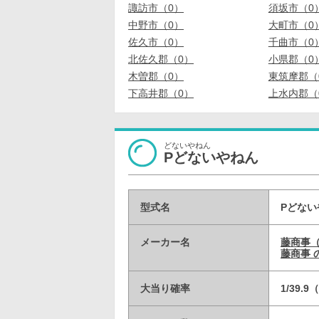
諏訪市（0）
須坂市（0
中野市（0）
大町市（0
佐久市（0）
千曲市（0
北佐久郡（0）
小県郡（0
木曽郡（0）
東筑摩郡（
下高井郡（0）
上水内郡（
どないやねん
Pどないやねん
型式名
Pどない
メーカー名
藤商事
藤商事 
大当り確率
1/39.