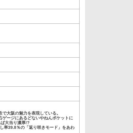
ム性で大阪の魅力を表現している。
で右ゲージにあるどないやねんポケットに
ば大当り濃厚!?
し率39.8％の「返り咲きモード」をあわ