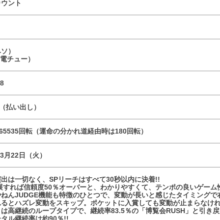
0カウント
ヘソ）
%（電チュー）
8
個（払い出し）
0or65535回転（運命の分かれ道経由時は180回転）
03月22日（火）
出は一切なく、SPリーチはすべて30秒以内に決着!!
発展すれば信頼度50％オーバーと、わかりやすくて、テンポの良いゲー
やねんJUDGE機能も特徴のひとつで、変動が長いと感じたタイミング
れるとハズレ変動をスキップ。ポケットに入賞しても変動が止まらなけれ
は高継続のループタイプで、継続率83.5％の「博覧会RUSH」と引き戻
タル継続率は約90％!!