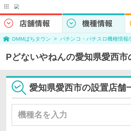
DMMぱちタウン
パチンコ・パチスロ機種情報
Pどないやねんの愛知県愛西市
愛知県愛西市の設置店舗