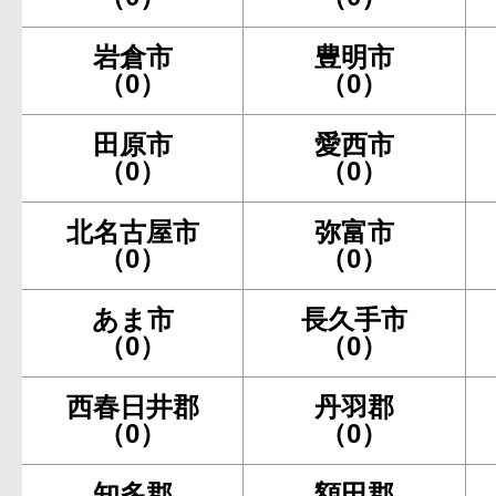
岩倉市
豊明市
（0）
（0）
田原市
愛西市
（0）
（0）
北名古屋市
弥富市
（0）
（0）
あま市
長久手市
（0）
（0）
西春日井郡
丹羽郡
（0）
（0）
知多郡
額田郡