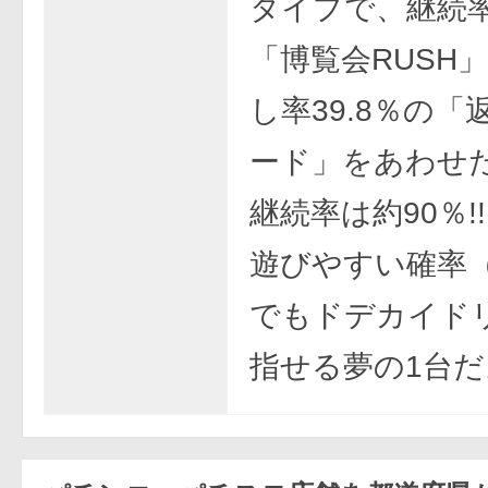
タイプで、継続率
「博覧会RUSH
し率39.8％の
ード」をあわせ
継続率は約90％!!
遊びやすい確率（約
でもドデカイド
指せる夢の1台だ