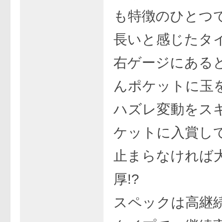
も特徴のひとつ
長いと感じたタ
右ゲージにある
んポケットに玉
ハズレ変動をス
ケットに入賞し
止まらなければ
厚!?
スペックは高継