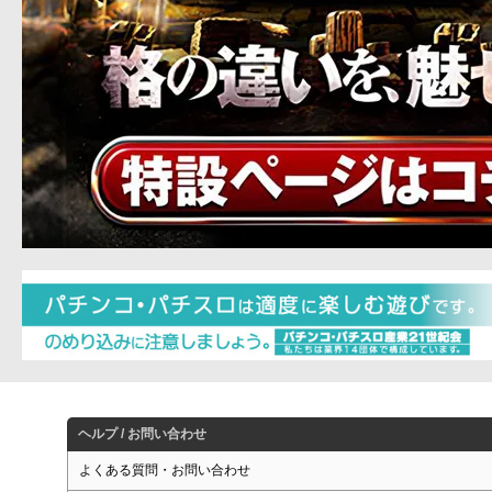
ヘルプ / お問い合わせ
よくある質問・お問い合わせ