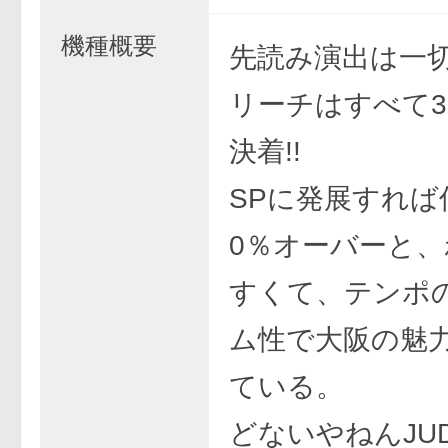
機種概要
先読み演出は一切
リーチはすべて3
決着!!
SPに発展すれば
0％オーバーと
すくて、テンポ
ム性で大阪の魅
ている。
どないやねんJU