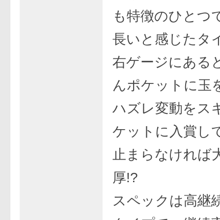
も特徴のひとつ
長いと感じたタ
右ゲージにある
んポケットに玉
ハズレ変動をス
ケットに入賞し
止まらなければ
厚!?
スペックは高継