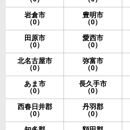
岩倉市
豊明市
（0）
（0）
田原市
愛西市
（0）
（0）
北名古屋市
弥富市
（0）
（0）
あま市
長久手市
（0）
（0）
西春日井郡
丹羽郡
（0）
（0）
知多郡
額田郡