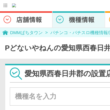
DMMぱちタウン
パチンコ・パチスロ機種情報
Pどないやねんの愛知県西春日
愛知県西春日井郡の設置