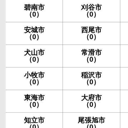
碧南市
刈谷市
（0）
（0）
安城市
西尾市
（0）
（0）
犬山市
常滑市
（0）
（0）
小牧市
稲沢市
（0）
（0）
東海市
大府市
（0）
（0）
知立市
尾張旭市
（0）
（0）