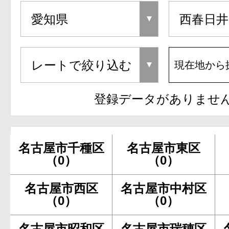
現在地から
登録データがありませ
名古屋市千種区
名古屋市東区
（0）
（0）
名古屋市西区
名古屋市中村区
（0）
（0）
名古屋市昭和区
名古屋市瑞穂区