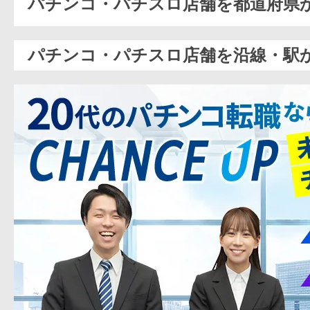
パチンコ・パチスロ店舗を都道府県
パチンコ・パチスロ店舗を沿線・駅