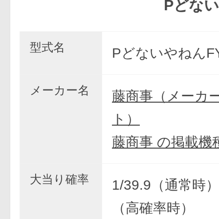
Pどないやね
型式名
PどないやねんF
メーカー名
藤商事（メーカ
ト）
藤商事 の掲載機
大当り確率
1/39.9（通常時） 
（高確率時）