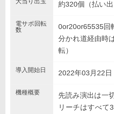
大当り出玉
約320個（払い
電サポ回転
0or20or6553
数
分かれ道経由時は
転）
導入開始日
2022年03月22
機種概要
先読み演出は一切
リーチはすべて3