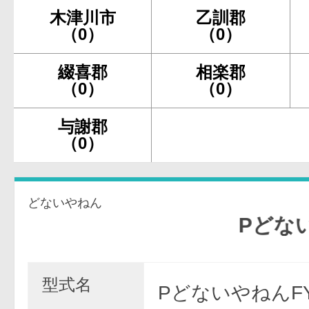
木津川市
乙訓郡
（0）
（0）
綴喜郡
相楽郡
（0）
（0）
与謝郡
（0）
どないやねん
Pどないやね
型式名
PどないやねんF