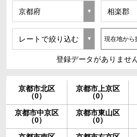
現在地から
登録データがありませ
京都市北区
京都市上京区
（0）
（0）
京都市中京区
京都市東山区
（0）
（0）
京都市南区
京都市右京区