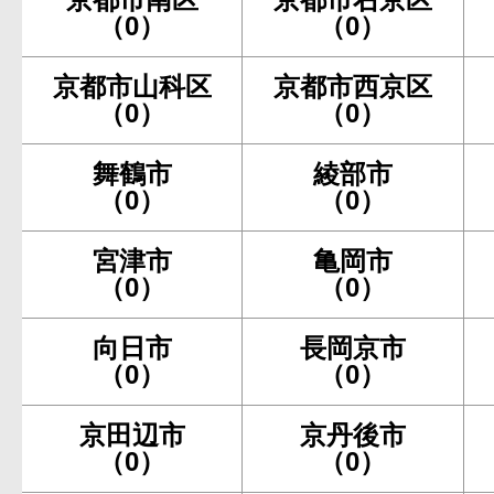
（0）
（0）
京都市山科区
京都市西京区
（0）
（0）
舞鶴市
綾部市
（0）
（0）
宮津市
亀岡市
（0）
（0）
向日市
長岡京市
（0）
（0）
京田辺市
京丹後市
（0）
（0）