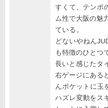
すくて、テンポ
ム性で大阪の魅
ている。
どないやねんJU
も特徴のひとつ
長いと感じたタ
右ゲージにある
んポケットに玉
ハズレ変動をス