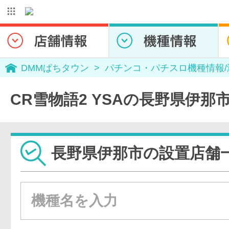
DMMぱちタウン
パチンコ・パチスロ機種情報
CR雪物語2 YSAの長野県伊那
長野県伊那市の設置店舗