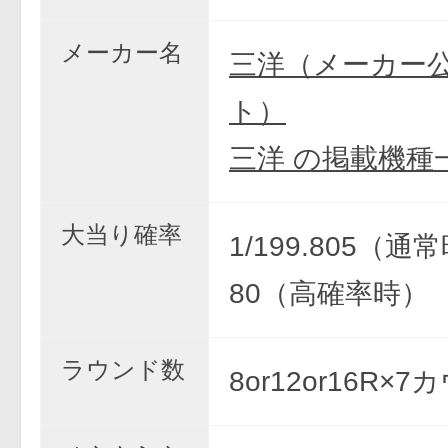
メーカー名
三洋（メーカー
ト）
三洋 の掲載機種
大当り確率
1/199.805（通常
80（高確率時）
ラウンド数
8or12or16R×