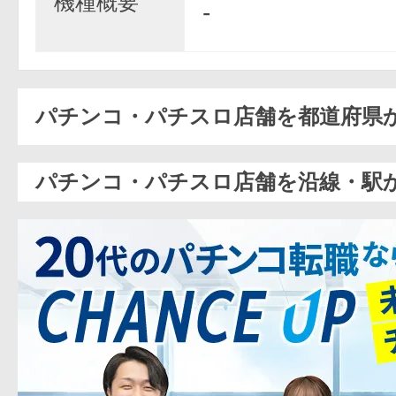
機種概要
-
パチンコ・パチスロ店舗を都道府県
パチンコ・パチスロ店舗を沿線・駅