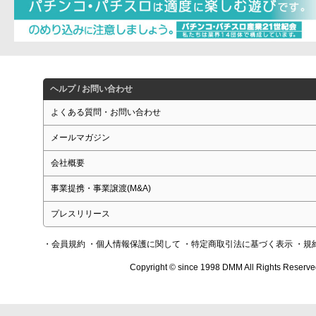
ヘルプ / お問い合わせ
よくある質問・お問い合わせ
メールマガジン
会社概要
事業提携・事業譲渡(M&A)
プレスリリース
・会員規約
・個人情報保護に関して
・特定商取引法に基づく表示
・規
Copyright © since 1998 DMM All Rights Reserve