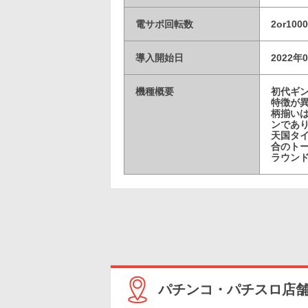
電サポ回転数
2or100
導入開始日
2022年
機種概要
初代ギン
特徴が
柄揃い
ンであ
天国タ
合のトー
ラウン
パチンコ・パチスロ店