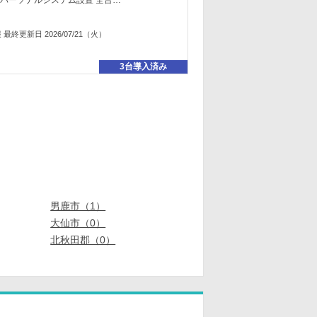
 パーソナルシステム設置 全台…
終更新日 2026/07/21（火）
3台導入済み
男鹿市（1）
大仙市（0）
北秋田郡（0）