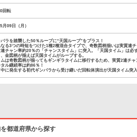
00回転
05月09日（月）
パラを踏襲した50％ループに“天国ループ”をプラス！
異なる3つの時短をつけた1種2種混合タイプで、奇数図柄揃いは実質連
は連チャン率約20％の「チャンスタイム」に突入。「天国タイム」は必
り、金図柄が揃えば天国タイムがループする。
イムは奇数図柄が揃ってもギンギラタイムに移行するため、実質2連チャ
タル継続率は約86％！
ド中に発生する初代ギンパラから受け継いだ回転体演出が天国タイム突
舗を都道府県から探す