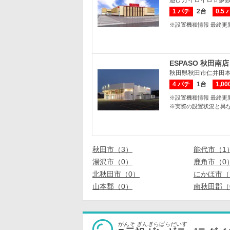
遊び方イロイロ☆多
1 パチ
2台
0.5
※設置機種情報 最終更新日 
ESPASO 秋田南店
秋田県秋田市仁井田本町
4 パチ
1台
1,0
※設置機種情報 最終更新日 
※実際の設置状況と異
秋田市（3）
能代市（1
湯沢市（0）
鹿角市（0
北秋田市（0）
にかほ市（
山本郡（0）
南秋田郡（
がんそ ぎんぎらぱらだいす