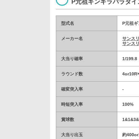
P元祖ギンギラパラダイ
型式名
P元祖ギ
メーカー名
サンス
サンスリ
大当り確率
1/199
ラウンド数
4or10
確変突入率
-
時短突入率
100%
賞球数
1&1&3&
大当り出玉
約400o