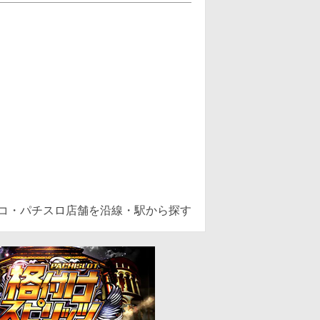
ンコ・パチスロ店舗を沿線・駅から探す