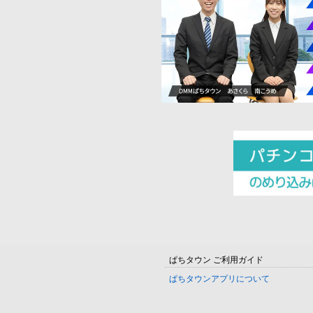
ぱちタウン ご利用ガイド
ぱちタウンアプリについて