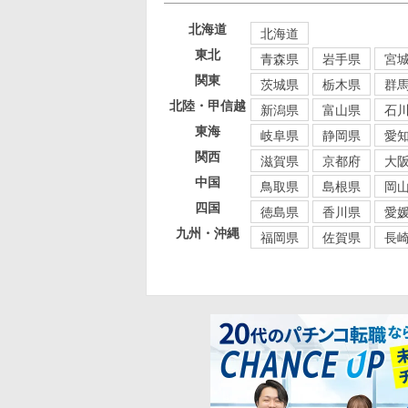
北海道
北海道
東北
青森県
岩手県
宮
関東
茨城県
栃木県
群
北陸・甲信越
新潟県
富山県
石
東海
岐阜県
静岡県
愛
関西
滋賀県
京都府
大
中国
鳥取県
島根県
岡
四国
徳島県
香川県
愛
九州・沖縄
福岡県
佐賀県
長