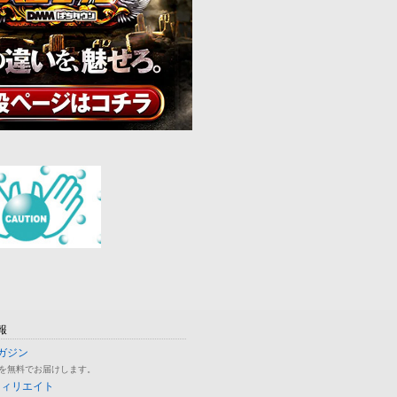
報
ガジン
を無料でお届けします。
フィリエイト