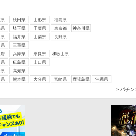
城県
秋田県
山形県
福島県
馬県
埼玉県
千葉県
東京都
神奈川県
川県
福井県
山梨県
長野県
知県
三重県
阪府
兵庫県
奈良県
和歌山県
山県
広島県
山口県
媛県
高知県
崎県
熊本県
大分県
宮崎県
鹿児島県
沖縄県
> パチ