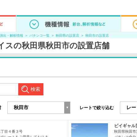
/演出・解析情報
パチンコ一覧
秋田県の設置店
秋田市の設置店
イスの秋田県秋田市の設置店舗
検索
村
レートで絞り込む
ビイギャル
二丁目４番３号
秋田県秋田市茨