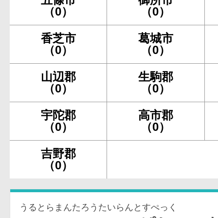
（0）
（0）
香芝市
葛城市
（0）
（0）
山辺郡
生駒郡
（0）
（0）
宇陀郡
高市郡
（0）
（0）
吉野郡
（0）
うるとらまんたろうたいらんとすぺっく