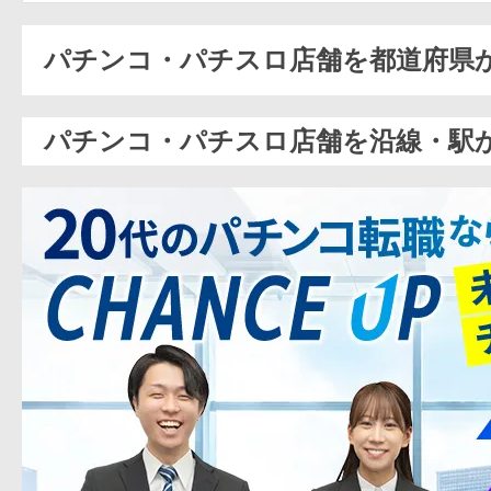
パチンコ・パチスロ店舗を都道府県
パチンコ・パチスロ店舗を沿線・駅