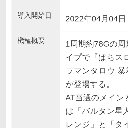
導入開始日
2022年04月04
機種概要
1周期約78Gの
イプで『ぱちスロ
ラマンタロウ 暴
が登場する。
AT当選のメイン
は「バルタン星
レンジ」と「タ