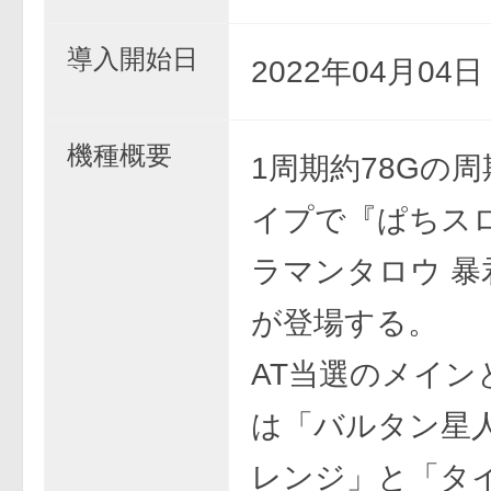
導入開始日
2022年04月04
機種概要
1周期約78Gの
イプで『ぱちスロ
ラマンタロウ 暴
が登場する。
AT当選のメイン
は「バルタン星
レンジ」と「タ