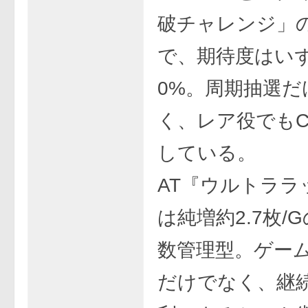
破チャレンジ」
で、期待度はい
0%。周期抽選だ
く、レア役でもC
している。
AT『ウルトララ
は純増約2.7枚/
数管理型。ゲー
だけでなく、継