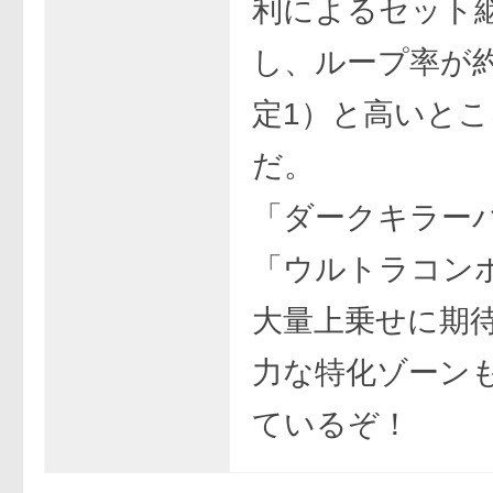
利によるセット
し、ループ率が約
定1）と高いと
だ。
「ダークキラー
「ウルトラコン
大量上乗せに期
力な特化ゾーン
ているぞ！