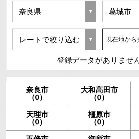
現在地から
登録データがありませ
奈良市
大和高田市
（0）
（0）
天理市
橿原市
（0）
（0）
五條市
御所市