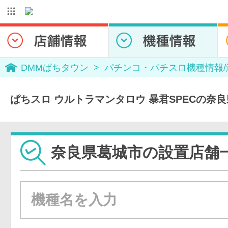
DMMぱちタウン
パチンコ・パチスロ機種情報
ぱちスロ ウルトラマンタロウ 暴君SPECの奈
奈良県葛城市の設置店舗