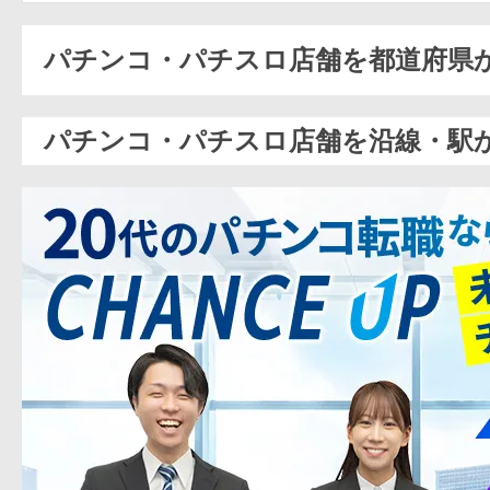
パチンコ・パチスロ店舗を都道府県
パチンコ・パチスロ店舗を沿線・駅