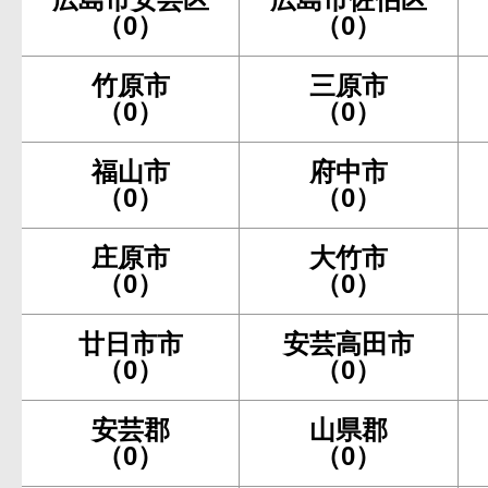
（0）
（0）
竹原市
三原市
（0）
（0）
福山市
府中市
（0）
（0）
庄原市
大竹市
（0）
（0）
廿日市市
安芸高田市
（0）
（0）
安芸郡
山県郡
（0）
（0）