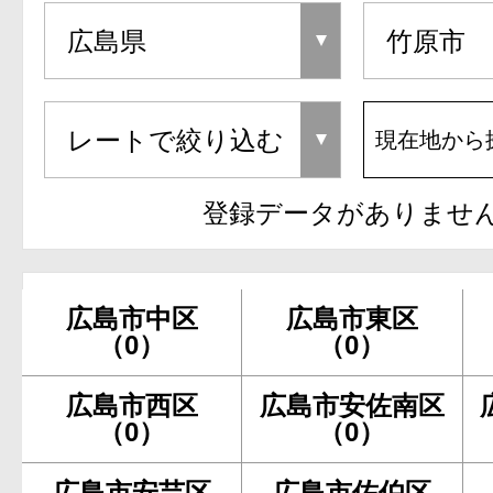
現在地から
登録データがありませ
広島市中区
広島市東区
（0）
（0）
広島市西区
広島市安佐南区
（0）
（0）
広島市安芸区
広島市佐伯区