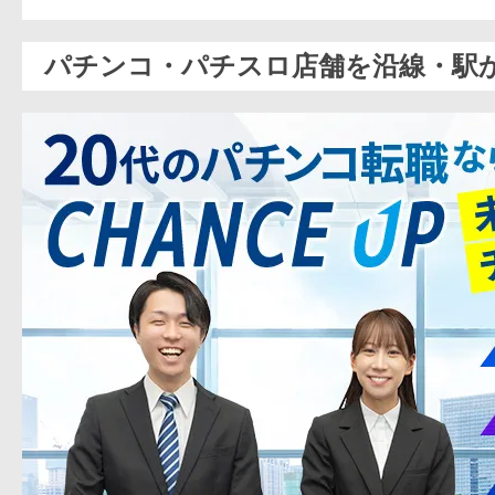
パチンコ・パチスロ店舗を沿線・駅