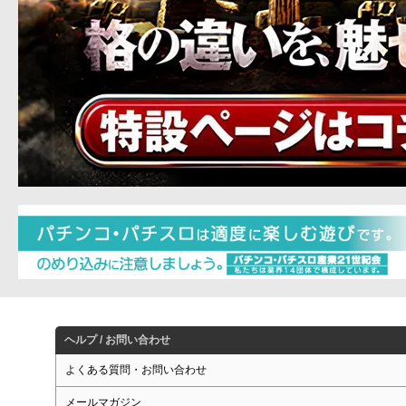
ヘルプ / お問い合わせ
よくある質問・お問い合わせ
メールマガジン