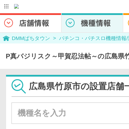
DMMぱちタウン
パチンコ・パチスロ機種情報
P真バジリスク～甲賀忍法帖～の広島県
広島県竹原市の設置店舗