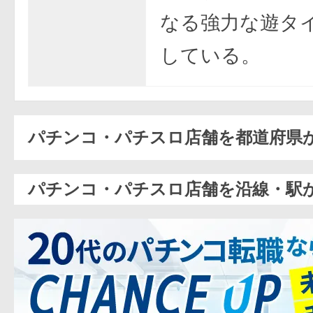
なる強力な遊タ
している。
パチンコ・パチスロ店舗を都道府県
パチンコ・パチスロ店舗を沿線・駅