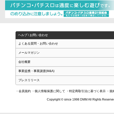
ヘルプ / お問い合わせ
よくある質問・お問い合わせ
メールマガジン
会社概要
事業提携・事業譲渡(M&A)
プレスリリース
・会員規約
・個人情報保護に関して
・特定商取引法に基づく表示
・規
Copyright © since 1998 DMM All Rights Reserve