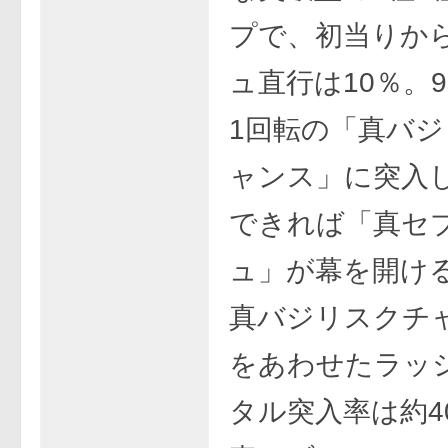
プで、初当りか
ュ直行は10％。
1回転の「真バ
ャンス」に突入
できれば「真セ
ュ」が幕を開け
真バジリスクチ
をあわせたラッ
タル突入率は約4