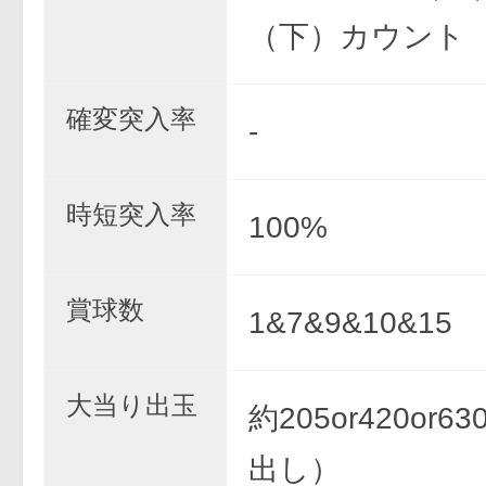
（下）カウント
確変突入率
-
時短突入率
100%
賞球数
1&7&9&10&15
大当り出玉
約205or420or
出し）