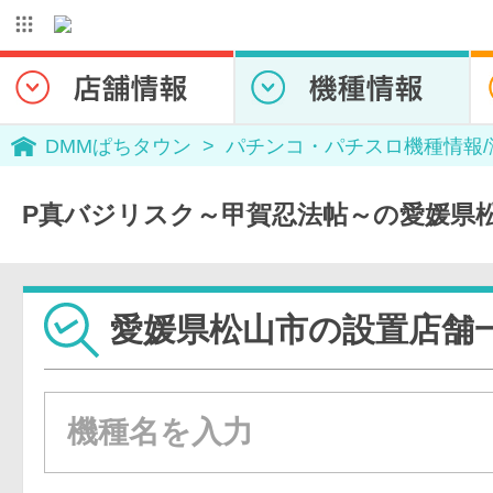
DMMぱちタウン
パチンコ・パチスロ機種情報
P真バジリスク～甲賀忍法帖～の愛媛県
愛媛県松山市の設置店舗