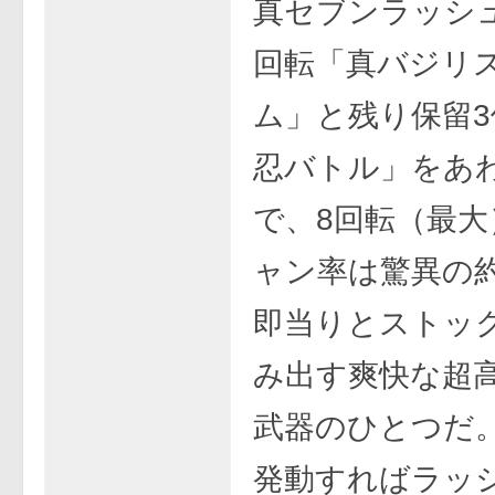
真セブンラッシ
回転「真バジリ
ム」と残り保留3
忍バトル」をあ
で、8回転（最大
ャン率は驚異の約
即当りとストッ
み出す爽快な超
武器のひとつだ
発動すればラッ