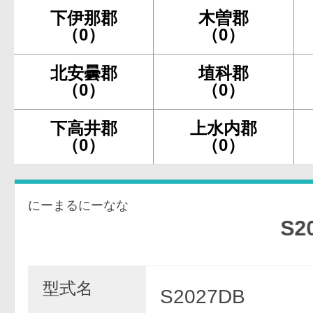
下伊那郡
木曽郡
（0）
（0）
北安曇郡
埴科郡
（0）
（0）
下高井郡
上水内郡
（0）
（0）
にーまるにーなな
S2027
型式名
S2027DB