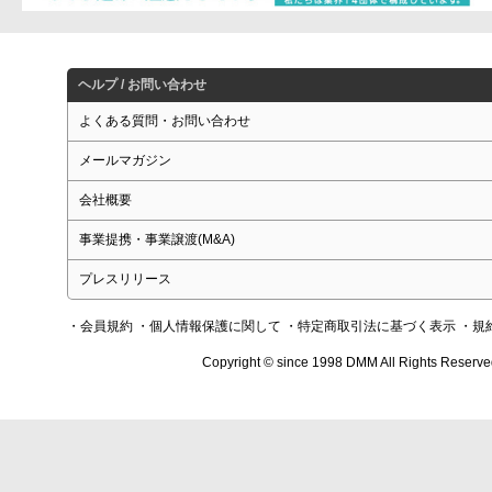
ヘルプ / お問い合わせ
よくある質問・お問い合わせ
メールマガジン
会社概要
事業提携・事業譲渡(M&A)
プレスリリース
・会員規約
・個人情報保護に関して
・特定商取引法に基づく表示
・規
Copyright © since 1998 DMM All Rights Reserve