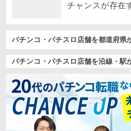
チャンスが存在
パチンコ・パチスロ店舗を都道府県
パチンコ・パチスロ店舗を沿線・駅