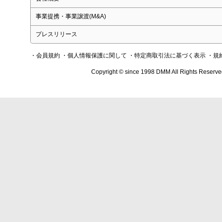
事業提携・事業譲渡(M&A)
プレスリリース
・会員規約
・個人情報保護に関して
・特定商取引法に基づく表示
・規
Copyright © since 1998 DMM All Rights Reserve