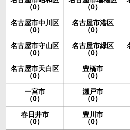
（0）
（0）
名古屋市中川区
名古屋市港区
（0）
（0）
名古屋市守山区
名古屋市緑区
（0）
（0）
名古屋市天白区
豊橋市
（0）
（0）
一宮市
瀬戸市
（0）
（0）
春日井市
豊川市
（0）
（0）