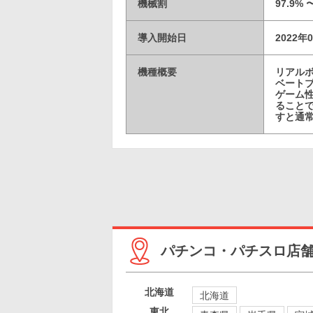
機械割
97.9% 
導入開始日
2022年
機種概要
リアルボ
ベート
ゲーム
ることで
すと通
パチンコ・パチスロ店
北海道
北海道
東北