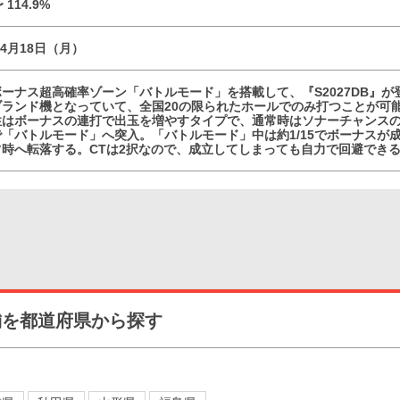
〜 114.9%
04月18日（月）
ーナス超高確率ゾーン「バトルモード」を搭載して、『S2027DB』
ブランド機となっていて、全国20の限られたホールでのみ打つことが可
性はボーナスの連打で出玉を増やすタイプで、通常時はソナーチャンスの
「バトルモード」へ突入。「バトルモード」中は約1/15でボーナスが成
常時へ転落する。CTは2択なので、成立してしまっても自力で回避でき
舗を都道府県から探す