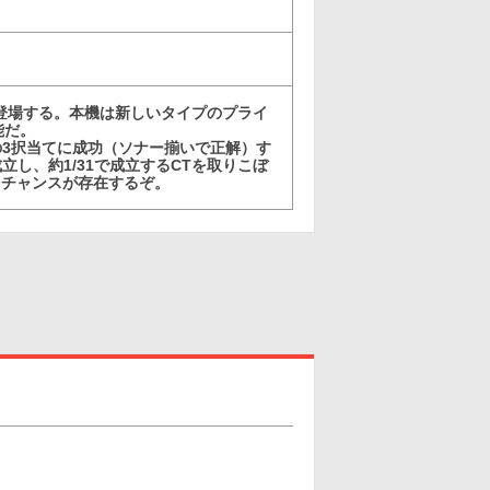
が登場する。本機は新しいタイプのプライ
能だ。
3択当てに成功（ソナー揃いで正解）す
立し、約1/31で成立するCTを取りこぼ
るチャンスが存在するぞ。