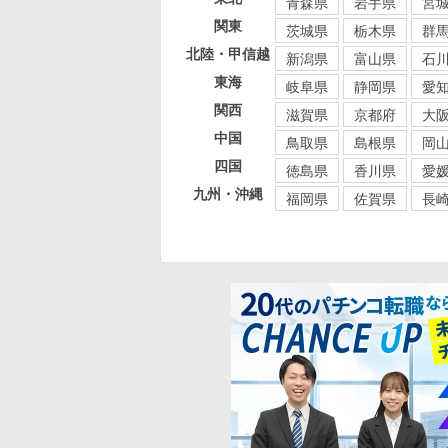
青森県
岩手県
宮
関東
茨城県
栃木県
群
北陸・甲信越
新潟県
富山県
石
東海
岐阜県
静岡県
愛
関西
滋賀県
京都府
大
中国
鳥取県
島根県
岡
四国
徳島県
香川県
愛
九州・沖縄
福岡県
佐賀県
長