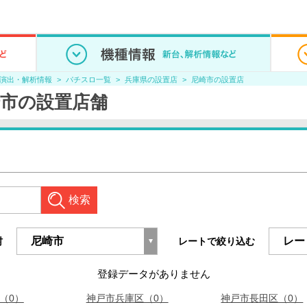
/演出・解析情報
パチスロ一覧
兵庫県の設置店
尼崎市の設置店
尼崎市の設置店舗
検索
村
レートで絞り込む
登録データがありません
（0）
神戸市兵庫区（0）
神戸市長田区（0）