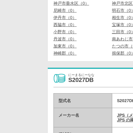
神戸市垂水区（0）
神戸市北区
尼崎市（0）
明石市（0
伊丹市（0）
相生市（0
西脇市（0）
宝塚市（0
小野市（0）
三田市（0
丹波市（0）
南あわじ市
加東市（0）
たつの市（
神崎郡（0）
揖保郡（0
にーまるにーなな
S2027DB
型式名
S2027D
メーカー名
JPS（
JPS 