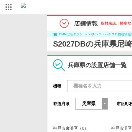
パチンコ・パチスロ機種情報
DMMぱちタウン
S2027DBの兵庫県
兵庫県の設置店舗一覧
機種
都道府県
市区町
神戸市東灘区（0）
神戸市灘区