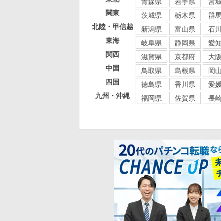
青森県
岩手県
宮
関東
茨城県
栃木県
群
北陸・甲信越
新潟県
富山県
石
東海
岐阜県
静岡県
愛
関西
滋賀県
京都府
大
中国
鳥取県
島根県
岡
四国
徳島県
香川県
愛
九州・沖縄
福岡県
佐賀県
長