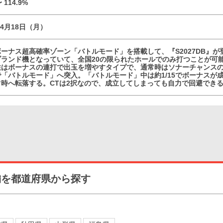
〜 114.9%
04月18日（月）
ーナス超高確率ゾーン「バトルモード」を搭載して、『S2027DB』
ブランド機となっていて、全国20の限られたホールでのみ打つことが可
性はボーナスの連打で出玉を増やすタイプで、通常時はソナーチャンスの
「バトルモード」へ突入。「バトルモード」中は約1/15でボーナスが成
常時へ転落する。CTは2択なので、成立してしまっても自力で回避でき
舗を都道府県から探す