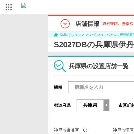
パチンコ・パチスロ機種情報
DMMぱちタウン
S2027DBの兵庫県
兵庫県の設置店舗一覧
機種
都道府県
市区町
神戸市東灘区（0）
神戸市灘区