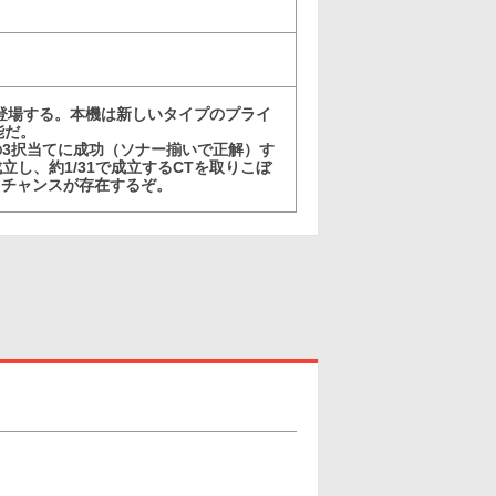
が登場する。本機は新しいタイプのプライ
能だ。
3択当てに成功（ソナー揃いで正解）す
立し、約1/31で成立するCTを取りこぼ
るチャンスが存在するぞ。