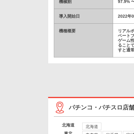
機械割
97.9% 
導入開始日
2022年
機種概要
リアルボ
ベート
ゲーム
ることで
すと通
パチンコ・パチスロ店
北海道
北海道
東北