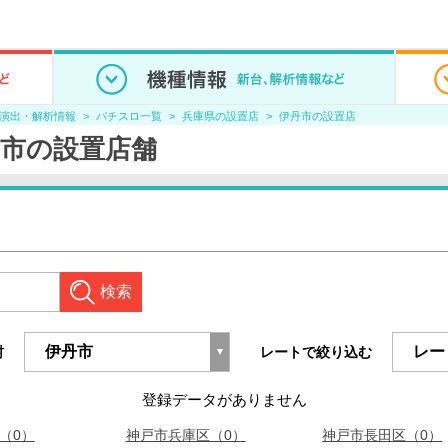
/演出・解析情報
パチスロ一覧
兵庫県の設置店
伊丹市の設置店
伊丹市の設置店舗
検索
村
レートで絞り込む
登録データがありません
（0）
神戸市兵庫区（0）
神戸市長田区（0）