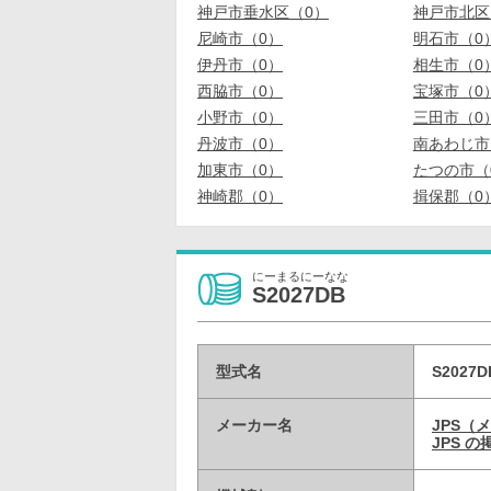
神戸市垂水区（0）
神戸市北区
尼崎市（0）
明石市（0
伊丹市（0）
相生市（0
西脇市（0）
宝塚市（0
小野市（0）
三田市（0
丹波市（0）
南あわじ市
加東市（0）
たつの市（
神崎郡（0）
揖保郡（0
にーまるにーなな
S2027DB
型式名
S2027D
メーカー名
JPS（
JPS 