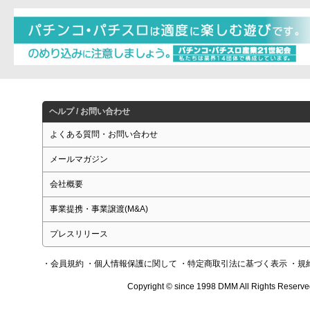
ヘルプ / お問い合わせ
よくある質問・お問い合わせ
メールマガジン
会社概要
事業提携・事業譲渡(M&A)
プレスリリース
・会員規約
・個人情報保護に関して
・特定商取引法に基づく表示
・規
Copyright © since 1998 DMM All Rights Reserve