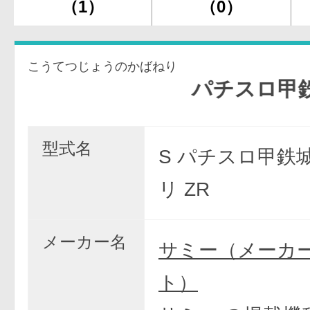
（1）
（0）
こうてつじょうのかばねり
パチスロ甲鉄城の
型式名
S パチスロ甲鉄
リ ZR
メーカー名
サミー（メーカ
ト）