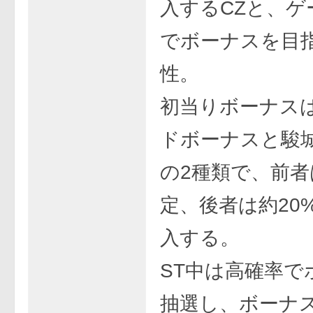
入するCZと、ゲ
でボーナスを目
性。
初当りボーナス
ドボーナスと駿
の2種類で、前者
定、後者は約20
入する。
ST中は高確率で
抽選し、ボーナ