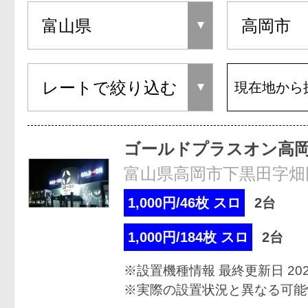
現在地から
ゴールドプラスオン高
富山県高岡市下黒田字畑田7
1,000円/46枚 スロ
2台
1,000円/184枚 スロ
2台
※設置機種情報 最終更新日 2026
※実際の設置状況と異なる可能