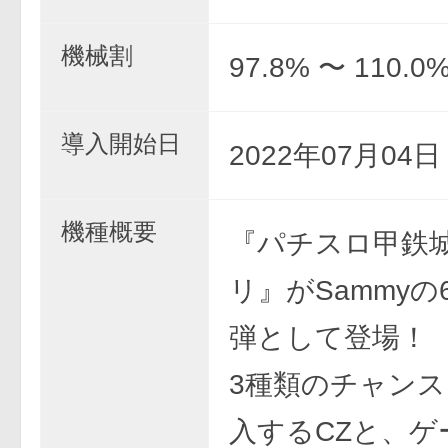
機械割
97.8% 〜 110.0
導入開始日
2022年07月04
機種概要
『パチスロ甲鉄
リ』がSammyの6
弾として登場！
3種類のチャン
入するCZと、ゲ