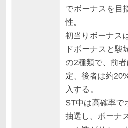
でボーナスを目
性。
初当りボーナス
ドボーナスと駿
の2種類で、前者
定、後者は約20
入する。
ST中は高確率で
抽選し、ボーナ