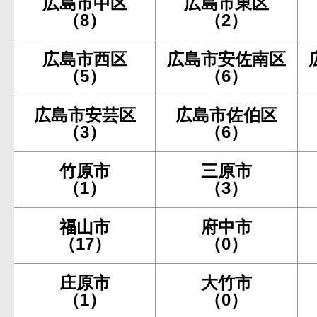
広島市中区
広島市東区
（8）
（2）
広島市西区
広島市安佐南区
（5）
（6）
広島市安芸区
広島市佐伯区
（3）
（6）
竹原市
三原市
（1）
（3）
福山市
府中市
（17）
（0）
庄原市
大竹市
（1）
（0）