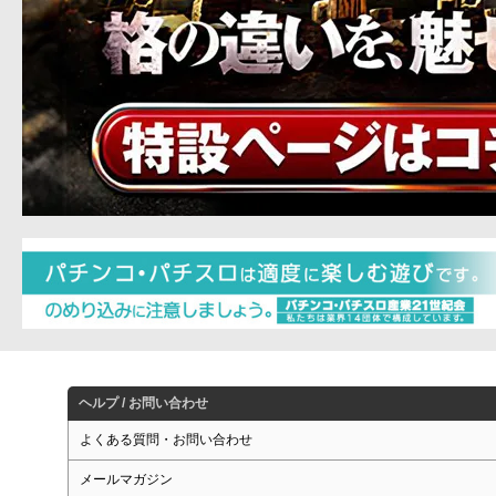
ヘルプ / お問い合わせ
よくある質問・お問い合わせ
メールマガジン