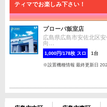
ティマでお楽しみ下さい！
プローバ飯室店
広島県広島市安佐北区安
向…
1,000円/178枚 スロ
1台
※設置機種情報 最終更新日 2026