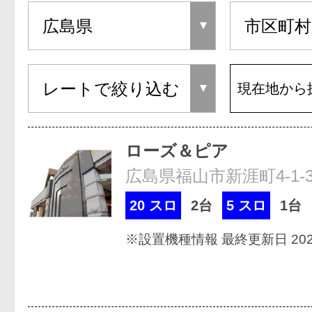
現在地から
ローズ＆ピア
広島県福山市新涯町4-1-
20 スロ
2台
5 スロ
1台
※設置機種情報 最終更新日 2026