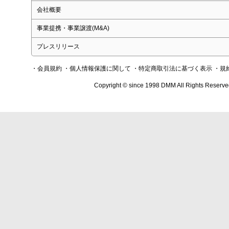
会社概要
事業提携・事業譲渡(M&A)
プレスリリース
・会員規約
・個人情報保護に関して
・特定商取引法に基づく表示
・規
Copyright © since 1998 DMM All Rights Reserve