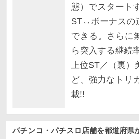
態）でスタート
ST↔ボーナスの
できる。さらに
ら突入する継続率
上位ST／（裏）
ど、強力なトリ
載!!
パチンコ・パチスロ店舗を都道府県