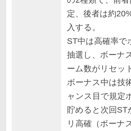
定、後者は約20
入する。
ST中は高確率で
抽選し、ボーナ
ーム数がリセッ
ボーナス中は技
ャンス目で規定
貯めると次回ST
リ高確（ボーナ