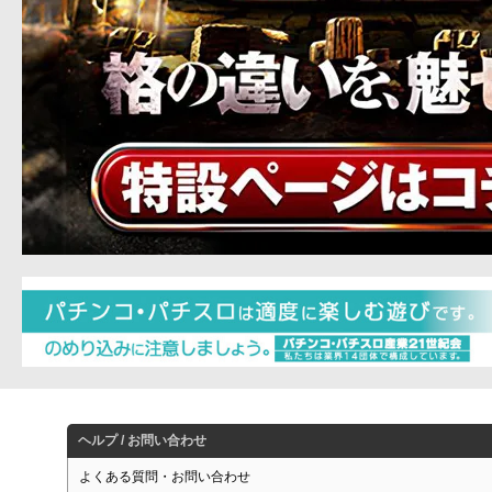
ヘルプ / お問い合わせ
よくある質問・お問い合わせ