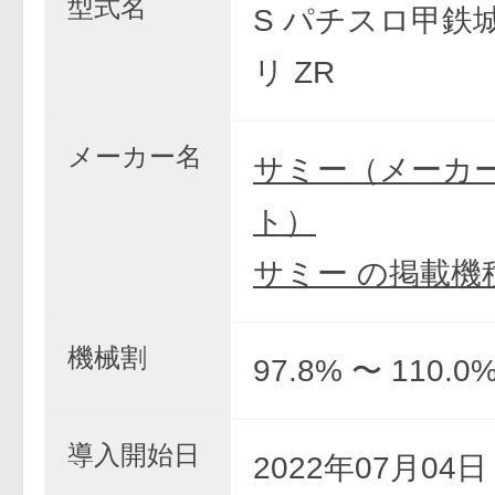
型式名
S パチスロ甲鉄
リ ZR
メーカー名
サミー（メーカ
ト）
サミー の掲載機
機械割
97.8% 〜 110.0
導入開始日
2022年07月04