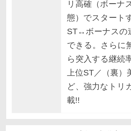
リ高確（ボーナ
態）でスタート
ST↔ボーナスの
できる。さらに
ら突入する継続率
上位ST／（裏）
ど、強力なトリ
載!!