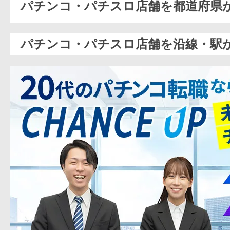
パチンコ・パチスロ店舗を都道府県
パチンコ・パチスロ店舗を沿線・駅