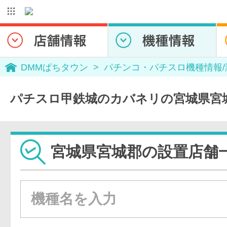
DMMぱちタウン
パチンコ・パチスロ機種情報
パチスロ甲鉄城のカバネリの宮城県宮
宮城県宮城郡の設置店舗